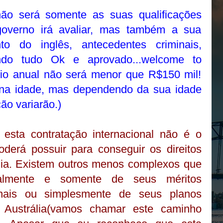
não será somente as suas qualificações
 governo irá avaliar, mas também a sua
nto do inglês, antecedentes criminais,
ndo tudo Ok e aprovado...welcome to
ario anual não será menor que R$150 mil!
e na idade, mas dependendo da sua idade
ção variarão.)
esta contratação internacional não é o
derá possuir para conseguir os direitos
ália. Existem outros menos complexos que
ialmente e somente de seus méritos
onais ou simplesmente de seus planos
 Austrália(vamos chamar este caminho