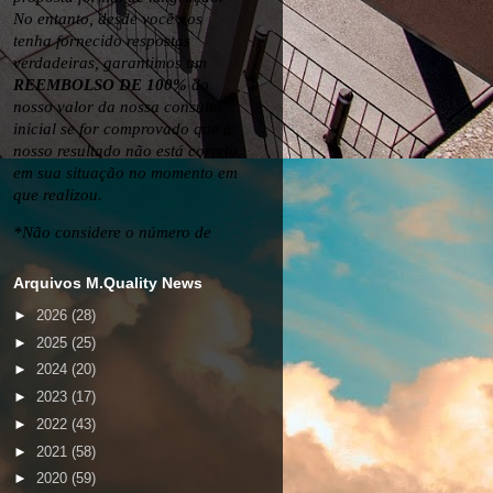
Arquivos M.Quality News
►
2026
(28)
►
2025
(25)
►
2024
(20)
►
2023
(17)
►
2022
(43)
►
2021
(58)
►
2020
(59)