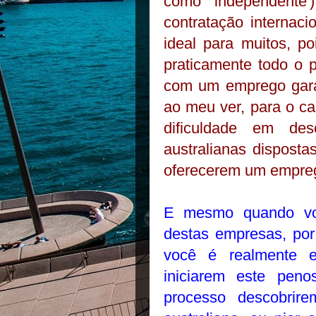
como 'independente
contratação internaci
ideal para muitos, p
praticamente todo o p
com um emprego garan
ao meu ver, para o ca
dificuldade em des
australianas dispost
oferecerem um empreg
E mesmo quando voc
destas empresas, por
você é realmente el
iniciarem este pen
processo descobrir