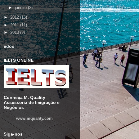
►
janeiro
(2)
►
2012
(16)
►
2011
(11)
►
2010
(9)
edoc
IELTS ONLINE
Conheça M. Quality
Assessoria de Imigração e
Negócios
www.mquality.com
Siga-nos