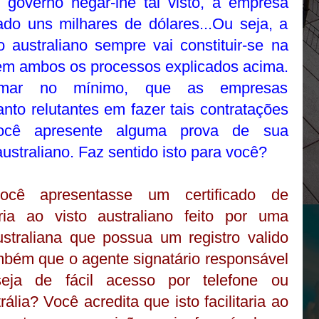
o governo negar-lhe tal visto, a empresa
tado uns milhares de dólares...Ou seja, a
 australiano sempre vai constituir-se na
 em ambos os processos explicados acima.
irmar no mínimo, que as empresas
anto relutantes em fazer tais contratações
ocê apresente alguma prova de sua
australiano. Faz sentido isto para você?
cê apresentasse um certificado de
tória ao visto australiano feito por uma
ustraliana que possua um registro valido
mbém que o agente signatário responsável
 seja de fácil acesso por telefone ou
lia? Você acredita que isto facilitaria ao