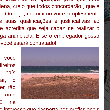
lena, creio que todos concordarão , que é
cil. Ou seja, no mínimo você simplesmente
s suas qualificações e justificativas ao
 acredita que seja capaz de realizar o
vaga anunciada. E se o empregador gostar
 você estará contratado!
o você
eitos
no país
har, o
er tão
 como
 E na
to interesse que desperta nos profissionais