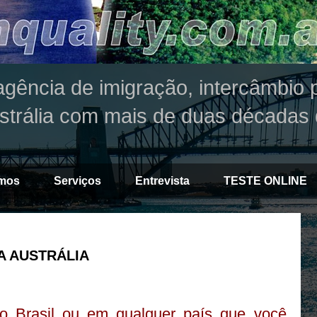
agência de imigração, intercâmbio p
strália com mais de duas décadas 
mos
Serviços
Entrevista
TESTE ONLINE
 AUSTRÁLIA
 Brasil ou em qualquer país que você