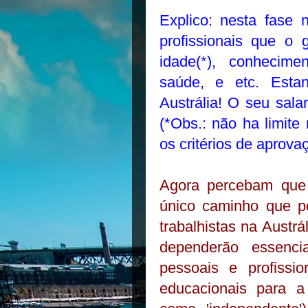
Explico: nesta fase 
profissionais que o
idade(*), conhecime
saúde, e etc. Esta
Austrália! O seu sal
(*Obs.: não ha limit
os critérios de aprova
Agora percebam que 
único caminho que po
trabalhistas na Austr
dependerão essenc
pessoais e profissi
educacionais para a