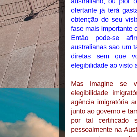
australiano, ou pior 
ofertante já terá gas
obtenção do seu visto
fase mais importante
Então pode-se af
australianas são um t
diretas sem que v
elegibilidade ao visto 
Mas imagine se vo
elegibilidade imigra
agência imigratória a
junto ao governo e ta
por tal certificado
pessoalmente na Austrá