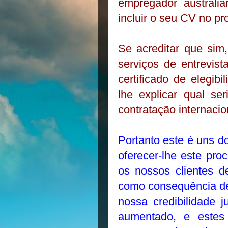
empregador australi
incluir o seu CV no pr
Se acreditar que sim
serviços de entrevist
certificado de elegib
lhe explicar qual s
contratação internacio
Portanto este é uns d
oferecer-lhe este pro
os nossos clientes de
como consequência des
nossa credibilidade 
aumentado, e estes 