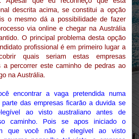
'). Apesar que eu reconheço que esta
onal descrita acima, se constitui a opção
ois o mesmo dá a possibilidade de fazer
rocesso via online e chegar na Austrália
tido. O principal problema desta opção
ndidato profissional é em primeiro lugar a
cobrir quais seriam estas empresas
as a percorrer este caminho de pedras ao
o na Austrália.
ê encontrar a vaga pretendida numa
 parte das empresas ficarão a duvida se
egível ao visto australiano antes de
oso caminho. Pois se apos iniciado o
em que você não é elegível ao visto