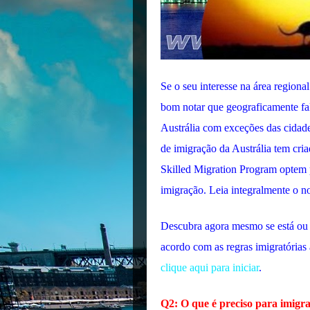
Se o seu interesse na área regiona
bom notar que geograficamente fala
Austrália com exceções das cidad
de imigração da Austrália tem cri
Skilled Migration Program optem p
imigração. Leia integralmente o n
Descubra agora mesmo se está ou 
acordo com as regras imigratórias 
clique aqui para iniciar
.
Q2: O que é preciso para imigra