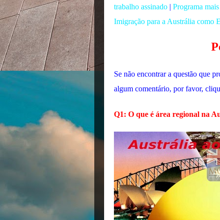
trabalho assinado
|
Programa mais 
Imigração para a Austrália como 
P
Se não encontrar a questão que pr
algum comentário, por favor, cliq
Q1: O que é área regional na Au