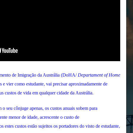
mento de Imigração da Austrália (DoHA/
Departament of Home
s e vier como estudante, vai precisar aproximadamente de
 custos de vida em qualquer cidade da Austrália.
 o seu cônjuge apenas, os custos anuais sobem para
te menor de idade, acrescente o custo de
 estes custos estão sujeitos os portadores do visto de estudante,