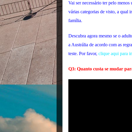
Vai ser necessário ter pelo menos 
várias categorias de visto, a qual
família.
Descubra agora mesmo se o adulto 
a Austrália de acordo com as regra
teste. Por favor,
clique aqui para in
Q3: Quanto custa se mudar para