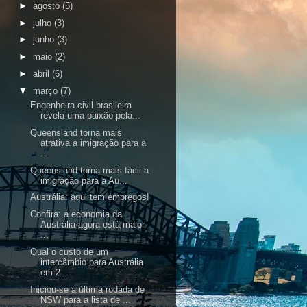
►
agosto
(5)
►
julho
(3)
►
junho
(3)
►
maio
(2)
►
abril
(6)
▼
março
(7)
Engenheira civil brasileira
revela uma paixão pela...
Queensland torna mais
atrativa a imigração para a
...
Queensland torna mais fácil a
imigração para a Au...
Austrália: aqui tem empregos!
Confira: a economia da
Austrália agora está maior
...
Qual o custo de um
intercâmbio para Austrália
em 2...
Iniciou-se a última rodada de
NSW para a lista de ...