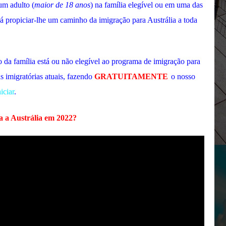
um adulto (
maior de 18 anos
) na família elegível ou em uma das
 irá propiciar-lhe um caminho da imigração para Austrália a toda
da família está ou não elegível
ao programa de imigração para
s imigratórias atuais
, fazendo
GRATUITAMENTE
o nosso
iciar
.
 a Austrália em 2022?