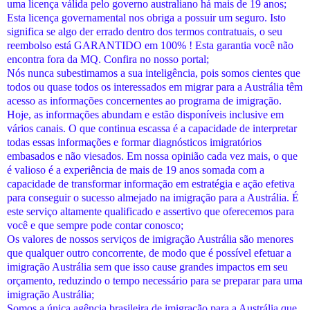
uma licença válida pelo governo australiano há mais de 19 anos;
Esta licença governamental nos obriga a possuir um seguro. Isto
significa se algo der errado dentro dos termos contratuais, o seu
reembolso está GARANTIDO em 100% ! Esta garantia você não
encontra fora da MQ. Confira no nosso portal;
Nós nunca subestimamos a sua inteligência, pois somos cientes que
todos ou quase todos os interessados em migrar para a Austrália têm
acesso as informações concernentes ao programa de imigração.
Hoje, as informações abundam e estão disponíveis inclusive em
vários canais. O que continua escassa é a capacidade de interpretar
todas essas informações e formar diagnósticos imigratórios
embasados e não viesados. Em nossa opinião cada vez mais, o que
é valioso é a experiência de mais de 19 anos somada com a
capacidade de transformar informação em estratégia e ação efetiva
para conseguir o sucesso almejado na imigração para a Austrália. É
este serviço altamente qualificado e assertivo que oferecemos para
você e que sempre pode contar conosco;
Os valores de nossos serviços de imigração Austrália são menores
que qualquer outro concorrente, de modo que é possível efetuar a
imigração Austrália sem que isso cause grandes impactos em seu
orçamento, reduzindo o tempo necessário para se preparar para uma
imigração Austrália;
Somos a única agência brasileira de imigração para a Austrália que