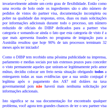
invariavelmente admite um certo grau de flexibilidade. Então como
uma receita de bolo onde os ingredientes são o alto número de
pedidos de vistos do partner visa, documentação incompleta ou
pobre na qualidade das respostas, erros, duas ou mais solicitações
por informações adicionais durante todo o processo, um número
reduzido de oficiais do DIBP dedicados para a partner visa
categoria e somando-se ainda o fato que esta categoria de visto é a
que mais apresenta fraudes no programa de imigração para a
Austrália resultou que hoje 90% de tais processos terminam 32
meses após ter iniciado!
Como o DIBP tem recebido uma péssima publicidade na imprensa,
parlamento e medias sociais por tais extensos prazos para conceder
o visto permanente aqueles que uniram-se legitimamente pelo amor
mútuo, decidiu colocar um freio nesta situação obrigando
todos
a
entregarem todas as suas evidências que a sua união conjugal é
legítima após o pagamento dos A$7 mil doláres na taxa
governamental pois
não
haverá mais nenhuma solicitação por
informações adicionais.
Isto significa se na sua documentação for encontrado qualquer
problema, você agora tem grandes chances de ter o seu partner visa