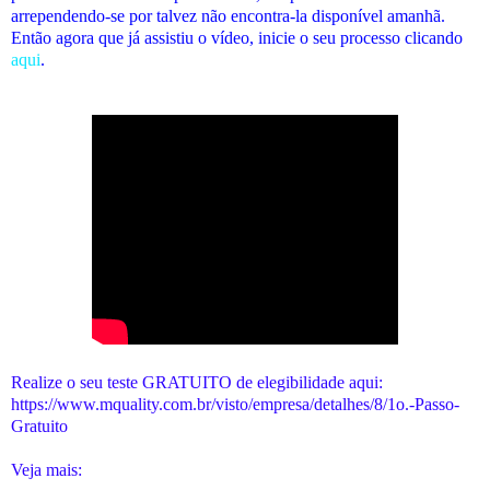
arrependendo-se por talvez não encontra-la disponível amanhã.
Então agora que já assistiu o vídeo, inicie o seu processo clicando
aqui
.
Realize o seu teste GRATUITO de elegibilidade aqui:
https://www.mquality.com.br/visto/empresa/detalhes/8/1o.-Passo-
Gratuito
Veja mais: