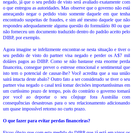
negado, já que o seu pedido de visto será avaliado exatamente com
o que entregou as autoridades. Mas observe que o governo não está
ameaçando negar o pedido visto somente daquele em que tenha
encontrado suspeitas de fraudes, e sim até mesmo daquele que não
respondeu adequadamente alguma questão do formulário 80 ou que
não forneceu um documento traduzido dentro do padrão aceito pelo
DIBP, por exemplo.
Agora imagine se infelizmente encontrar-se nesta situação e tiver o
seu pedido de visto do partner visa negado e perder os A$7 mil
doláres pagos ao DIBP. Como se não bastasse esta enorme perda
financeira, consegue prever o estresse emocional e sentimental que
isto tem o potencial de causar-lhe? Você acredita que a sua união
sairá intacta deste abalo? Outro fato a ser considerado se tiver o seu
partner visa negado o casal terá tomar decisões importantíssimas em
um curtíssimo prazo de tempo, pois do contrário o governo tomará
por você ao deportar o seu cônjuge fora Austrália com
consequências desastrosas para o seu relacionamento adicionando
um quase impossível retorno no curto prazo.
O que fazer para evitar perdas financeiras?
Ficou óbvio que com esta medida do DIBP que já está em vigor os