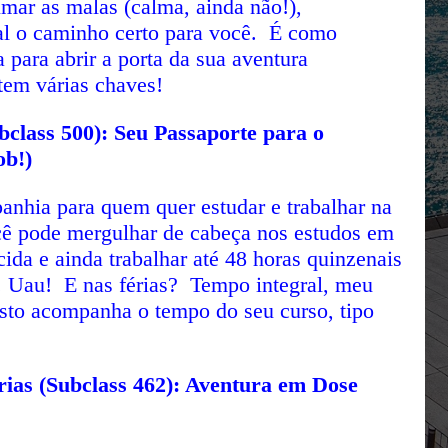
mar as malas (calma, ainda não!),
al o caminho certo para você. É como
a para abrir a porta da sua aventura
stem várias chaves!
bclass 500): Seu Passaporte para o
ob!)
panhia para quem quer estudar e trabalhar na
cê pode mergulhar de cabeça nos estudos em
ida e ainda trabalhar até 48 horas quinzenais
o. Uau! E nas férias? Tempo integral, meu
sto acompanha o tempo do seu curso, tipo
rias (Subclass 462): Aventura em Dose