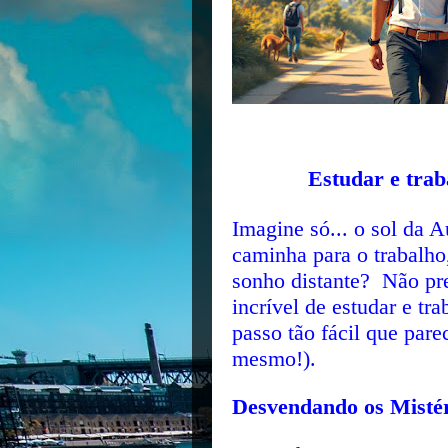
Estudar e trab
Imagine só... o sol da 
caminha para o trabalho
sonho distante? Não pre
incrível de estudar e tr
passo tão fácil que pare
mesmo!).
Desvendando os Mistéri