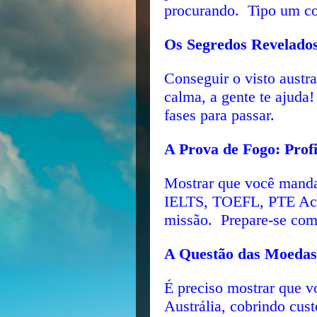
procurando. Tipo um con
Os Segredos Revelados:
Conseguir o visto austr
calma, a gente te ajud
fases para passar.
A Prova de Fogo: Profi
Mostrar que você manda
IELTS, TOEFL, PTE Aca
missão. Prepare-se com 
A Questão das Moedas:
É preciso mostrar que v
Austrália, cobrindo cus