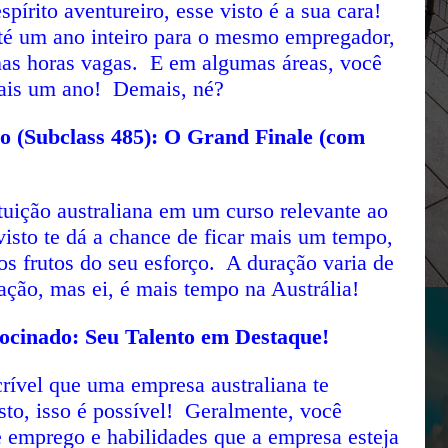
pírito aventureiro, esse visto é a sua cara!
até um ano inteiro para o mesmo empregador,
nas horas vagas. E em algumas áreas, você
mais um ano! Demais, né?
o (Subclass 485): O Grand Finale (com
uição australiana em um curso relevante ao
isto te dá a chance de ficar mais um tempo,
os frutos do seu esforço. A duração varia de
ação, mas ei, é mais tempo na Austrália!
rocinado: Seu Talento em Destaque!
crível que uma empresa australiana te
to, isso é possível! Geralmente, você
e emprego e habilidades que a empresa esteja