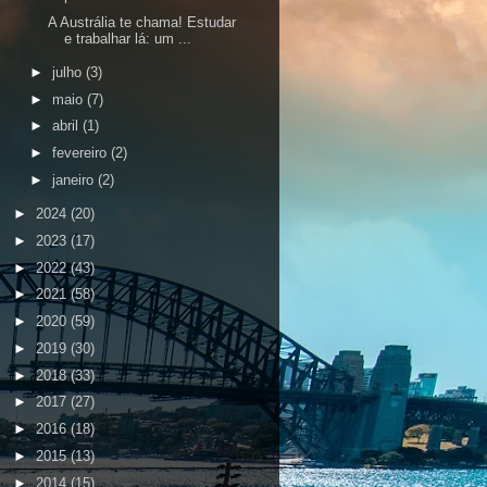
A Austrália te chama! Estudar
e trabalhar lá: um ...
►
julho
(3)
►
maio
(7)
►
abril
(1)
►
fevereiro
(2)
►
janeiro
(2)
►
2024
(20)
►
2023
(17)
►
2022
(43)
►
2021
(58)
►
2020
(59)
►
2019
(30)
►
2018
(33)
►
2017
(27)
►
2016
(18)
►
2015
(13)
►
2014
(15)