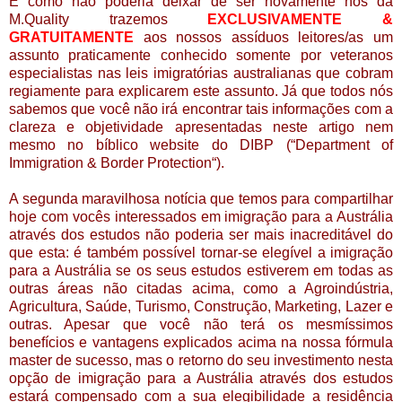
E como não poderia deixar de ser novamente nós da
M.Quality trazemos
EXCLUSIVAMENTE &
GRATUITAMENTE
aos nossos assíduos leitores/as um
assunto praticamente conhecido somente por veteranos
especialistas nas leis imigratórias australianas que cobram
regiamente para explicarem este assunto. Já que todos nós
sabemos que você não irá encontrar tais informações com a
clareza e objetividade apresentadas neste artigo nem
mesmo no bíblico website do DIBP (“Department of
Immigration & Border Protection“).
A segunda maravilhosa notícia que temos para compartilhar
hoje com vocês interessados em imigração para a Austrália
através dos estudos não poderia ser mais inacredit
á
vel do
que esta:
é também possível tornar-se
elegível a imigração
para a Austrália se os seus estudos estiverem em todas as
outras áreas não citadas acima, como a Agroindústria,
Agricultura, Saúde, Turismo, Construção, Marketing, Lazer e
outras. Apesar que você não terá os mesmíssimos
benefícios e vantagens explicados acima na nossa fórmula
master de sucesso, mas o retorno do seu investimento nesta
opção de imigração para a Austrália através dos estudos
estará compensado com a sua elegibilidade a residência