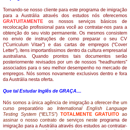
Tornando-se nosso cliente para este
programa de
imigração
para a Austrália através dos estudos
nós oferecemos
GRATUITAMENTE
os nossos serviços básicos de
recolocação profissional para você ao contratar-nos para a
obtenção do seu visto permanente. Os mesmos consistem
no envio de instruções de como preparar o seu CV
(“Curriculum Vitae”) e das cartas de empregos (“Cover
Letter”), itens importantíssimos dentro da cultura empresarial
australiana. Quando prontos tais documentos serão
posteriormente revisados por um de nossos “headhunters”
associados para o seu melhor desempenho no mercado de
empregos. Nós somos novamente exclusivos dentro e fora
da Austrália nesta oferta.
Que tal Estudar Inglês de GRAÇA....
Nó
s somos a única agência de imigra
çã
o a oferecer-lhe um
curso preparat
ó
rio ao
International English Language
Testing System
(“IELTS”)
TOTALMENTE GRATUITO
ao
assinar o nosso contrato de servi
ç
os neste
programa de
imigração para a Austrália através dos estudos ao contratar-