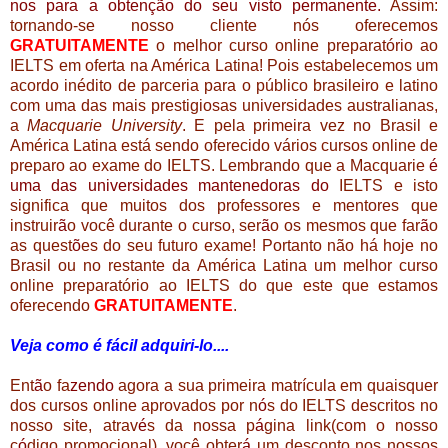
nos para a obtenção do seu visto permanente.
Assim:
tornando-se nosso cliente nós oferecemos
GRATUITAMENTE
o melhor curso online preparatório ao
IELTS em oferta na América Latina! Pois estabelecemos um
acordo inédito de parceria para o público brasileiro e latino
com uma das mais prestigiosas universidades australianas,
a
Macquarie University
. E pela primeira vez no Brasil e
América Latina está sendo oferecido vários cursos online de
preparo ao exame do IELTS. Lembrando que a Macquarie
é
uma das universidades mantenedoras do
IELTS e isto
significa que muitos dos professores e mentores que
instruir
ã
o você durante o curso, ser
ã
o os mesmos que far
ã
o
as quest
õ
es do seu futuro exame! Portanto não há hoje no
Brasil ou no restante da América Latina um melhor curso
online preparatório ao IELTS do que este que estamos
oferecendo
GRATUITAMENTE
.
Veja como é fácil adquiri-lo....
Ent
ã
o fa
zendo
agora a sua primeira matrícula em quaisquer
dos cursos online aprovados por n
ó
s do IELTS descritos no
nosso site, atrav
é
s da nossa p
á
gina link(com o nosso
c
ó
digo promocional), você obter
á
um desconto nos nossos