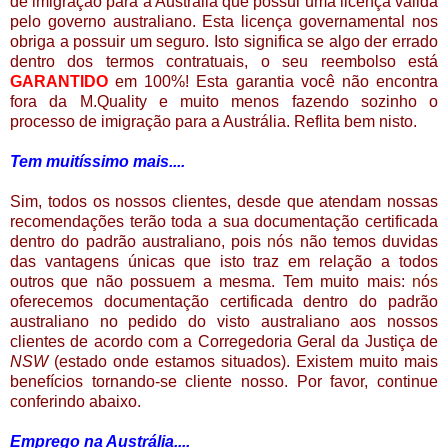
de imigração para a Austrália que possui uma licença válida
pelo governo australiano. Esta licença governamental nos
obriga a possuir um seguro. Isto significa se algo der errado
dentro dos termos contratuais, o seu reembolso está
GARANTIDO
em 100%! Esta garantia você não encontra
fora da M.Quality e muito menos fazendo sozinho o
processo de imigração para a Austrália. Reflita bem nisto.
Tem muitíssimo mais....
Sim, todos os nossos clientes, desde que atendam nossas
recomendações terão toda a sua documentação certificada
dentro do padrão australiano, pois
n
ó
s
não temos duvidas
das vantagens únicas que isto traz em relação a todos
outros que não possuem a mesma. Tem muito mais:
n
ó
s
oferecemos documentação certificada dentro do padrão
australiano no pedido do visto australiano aos nossos
clientes de acordo com a Corregedoria Geral da Justiça de
NSW
(estado onde estamos situados). Existem muito mais
benefícios tornando-se cliente nosso. Por favor, continue
conferindo abaixo.
Emprego na Austrália....