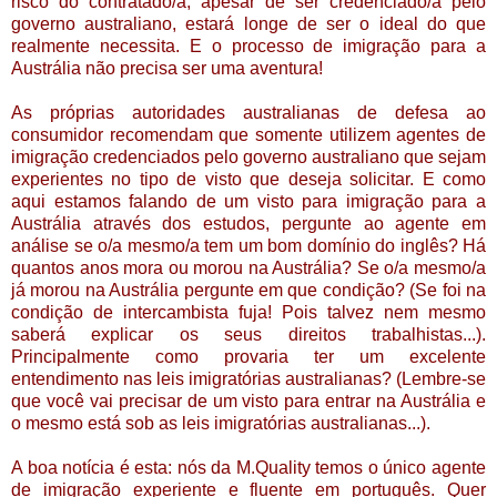
risco do contratado/a, apesar de ser credenciado/a pelo
governo australiano, estará longe de ser o ideal do que
realmente necessita. E o processo de
imigração para a
Austrália
não precisa ser uma aventura!
As próprias autoridades australianas de defesa ao
consumidor recomendam que somente utilizem agentes de
imigração credenciados pelo governo australiano que sejam
experientes no tipo de visto que deseja solicitar. E como
aqui estamos falando de um visto para imigração para a
Austrália através dos estudos, pergunte ao agente em
análise se o/a mesmo/a tem um bom domínio do inglês? H
á
quantos anos mora ou morou na
Austrália? Se o/a mesmo/a
já morou na Austrália pergunte em que condição? (Se foi na
condição de intercambista fuja! Pois talvez nem mesmo
saberá explicar os seus direitos trabalhistas...).
Principalmente como provaria ter um excelente
entendimento nas leis imigratórias australianas? (Lembre-se
que você vai precisar de um visto para entrar na
Austrália e
o mesmo está sob as
leis imigratórias australianas...).
A boa notícia é esta: nós da M.Quality temos o único agente
de imigração experiente e fluente em português. Quer