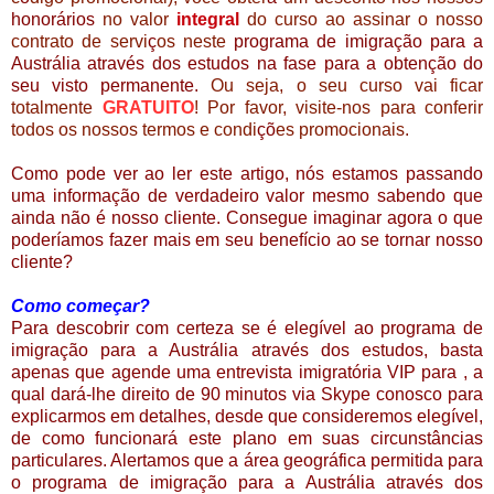
honorários
no valor
integral
do curso ao assinar o nosso
contrato de servi
ç
os neste
programa de imigração para a
Austrália através dos estudos na fase para a obtenção do
seu visto permanente.
Ou seja, o seu curso vai ficar
totalmente
GRATUITO
! Por favor, visite-nos para conferir
todos os nossos termos e condi
çõ
es promocionais.
Como pode ver ao ler este artigo, nós estamos passando
uma informação de verdadeiro valor mesmo sabendo que
ainda não é nosso cliente. Consegue imaginar agora o que
poderíamos fazer mais em seu benefício ao se tornar nosso
cliente?
Como começar?
Para descobrir com certeza se é elegível ao
programa de
imigração para a Austrália através dos estudos
, basta
apenas que agende uma entrevista imigratória VIP para , a
qual dará-lhe direito de 90 minutos via Skype conosco para
explicarmos em detalhes, desde que consideremos elegível,
de como funcionará este plano em suas
circunstância
s
particulares. Alertamos que a
á
rea geogr
á
fica permitida para
o
programa de
imigração para a Austrália através dos