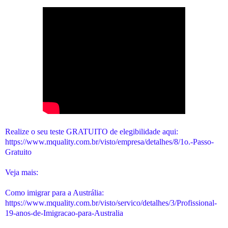
Realize o seu teste GRATUITO de elegibilidade aqui:
https://www.mquality.com.br/visto/empresa/detalhes/8/1o.-Passo-
Gratuito
Veja mais:
Como imigrar para a Austrália:
https://www.mquality.com.br/visto/servico/detalhes/3/Profissional-
19-anos-de-Imigracao-para-Australia