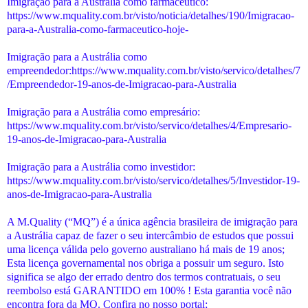
Imigração para a Austrália como farmacêutico:
https://www.mquality.com.br/visto/noticia/detalhes/190/Imigracao-
para-a-Australia-como-farmaceutico-hoje-
Imigração para a Austrália como
empreendedor:https://www.mquality.com.br/visto/servico/detalhes/7
/Empreendedor-19-anos-de-Imigracao-para-Australia
Imigração para a Austrália como empresário:
https://www.mquality.com.br/visto/servico/detalhes/4/Empresario-
19-anos-de-Imigracao-para-Australia
Imigração para a Austrália como investidor:
https://www.mquality.com.br/visto/servico/detalhes/5/Investidor-19-
anos-de-Imigracao-para-Australia
A M.Quality (“MQ”) é a única agência brasileira de imigração para
a Austrália capaz de fazer o seu intercâmbio de estudos que possui
uma licença válida pelo governo australiano há mais de 19 anos;
Esta licença governamental nos obriga a possuir um seguro. Isto
significa se algo der errado dentro dos termos contratuais, o seu
reembolso está GARANTIDO em 100% ! Esta garantia você não
encontra fora da MQ. Confira no nosso portal;