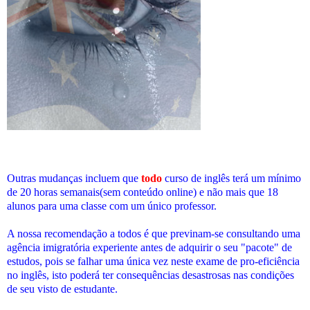
Outras mudanças incluem que
todo
curso de inglês terá um mínimo
de 20 horas semanais(sem conteúdo online) e não mais que 18
alunos para uma classe com um único professor.
A nossa recomendação a todos é que previnam-se consultando uma
agência imigratória experiente antes de adquirir o seu "pacote" de
estudos, pois se falhar uma única vez neste exame de pro-eficiência
no inglês, isto poderá ter consequências desastrosas nas condições
de seu visto de estudante.