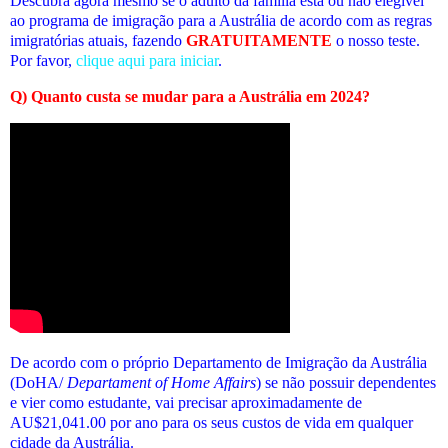
Descubra agora mesmo se o adulto da família está ou não elegível
ao programa de imigração para a Austrália de acordo com as regras
imigratórias atuais
, fazendo
GRATUITAMENTE
o nosso teste.
Por favor,
clique aqui para iniciar
.
Q) Quanto custa se mudar para a Austrália em 2024?
De acordo com o próprio Departamento de Imigração da Austrália
(DoHA/
Departament of Home Affairs
) se não possuir dependentes
e vier como estudante, vai precisar aproximadamente de
AU$21,041.00 por ano para os seus custos de vida em qualquer
cidade da Austrália.