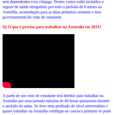
sem dependentes e/ou cônjuge. Nestes custos estão incluídos o
seguro de saúde obrigatório por todo o período de 6 meses na
Austrália, acomodação para as duas primeiras semanas e taxa
governamental do visto de estudante.
Q) O que é preciso para trabalhar na Austrália em 2024?
A partir de um visto de estudante terá direitos para trabalhar na
Austrália por uma jornada máxima de 40 horas quinzenais durante
o período de aulas. Se tiver uma profissão de nível universitário e
quiser trabalhar na Austrália certifique-se conosco primeiro se pode