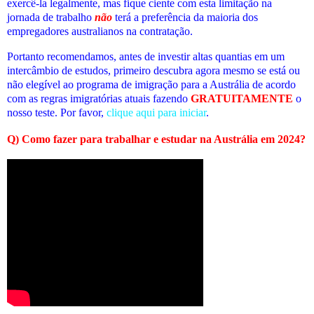
exercê-la legalmente, mas fique ciente com esta limitação na
jornada de trabalho
não
terá a preferência da maioria dos
empregadores australianos na contratação.
Portanto recomendamos, antes de investir altas quantias em um
intercâmbio de estudos, primeiro descubra agora mesmo se está ou
não elegível ao programa de imigração para a Austrália de acordo
com as regras imigratórias atuais fazendo
GRATUITAMENTE
o
nosso teste. Por favor,
clique aqui para iniciar
.
Q) Como fazer para trabalhar e estudar na Austrália em 2024?