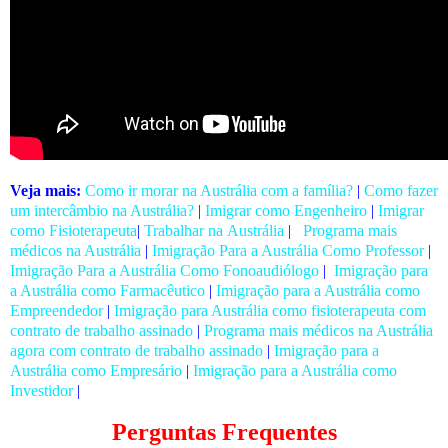
Veja mais:
Como ir morar na Austrália com a família?
|
Como fazer
um intercâmbio na Austrália?
|
Imigrar como Engenheiro
|
Imigrar
como Fisioterapeuta
|
Trabalhar na Austrália
|
Programa mais
médicos na Austrália
|
Imigração Para a Austrália Como Professor
|
Imigração Para a Austrália Como Fonoaudiólogo
|
Imigração para
a Austrália como Farmacêutico
|
Imigração para a Austrália como
Empreendedor
|
Imigração para Austrália como fisioterapeuta com
contrato de trabalho assinado
|
Programa mais médicos na Austrália
agora com contrato de trabalho assinado
|
Imigração para a
Austrália como Empresário
|
Imigração para a Austrália como
Investidor
|
Perguntas Frequentes