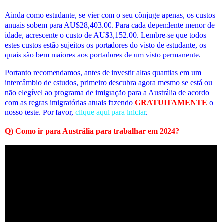
Ainda como estudante, se vier com o seu cônjuge apenas, os custos
anuais sobem para AU$28,403.00. Para cada dependente menor de
idade, acrescente o custo de AU$3,152.00.
Lembre-se que todos
estes custos estão sujeitos os portadores do visto de estudante, os
quais são bem maiores aos portadores de um visto permanente.
Portanto recomendamos, antes de investir altas quantias em um
intercâmbio de estudos, primeiro descubra agora mesmo se está ou
não elegível ao programa de imigração para a Austrália de acordo
com as regras imigratórias atuais fazendo
GRATUITAMENTE
o
nosso teste. Por favor,
clique aqui para iniciar
.
Q)
Como ir para Austrália para trabalhar em 2024
?