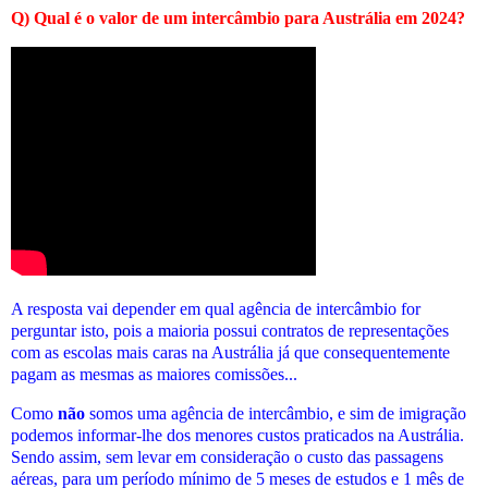
Q) Qual é o valor de um intercâmbio para Austrália em 2024?
A resposta vai depender em qual agência de intercâmbio for
perguntar isto, pois a maioria possui contratos de representações
com as escolas mais caras na Austrália já que consequentemente
pagam as mesmas as maiores comissões...
Como
não
somos uma agência de intercâmbio, e sim de imigração
podemos informar-lhe dos menores custos praticados
na Austrália
.
Sendo assim, sem levar em consideração o custo das passagens
aéreas, para um período mínimo de 5 meses de estudos e 1 mês de