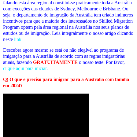
falando esta área regional constitui-se praticamente toda a Austrália
com exceções das cidades de Sydney, Melbourne e Brisbane. Ou
seja, o departamento de imigração da Austrália tem criado inúmeros
incentivos para que a maioria dos interessados no Skilled Migration
Program optem pela área regional na Austrália nos seus planos de
estudos ou de imigração. Leia integralmente o nosso artigo clicando
neste
link
.
Descubra agora mesmo se está ou não elegível
ao programa de
imigração para a Austrália de acordo com as regras imigratórias
atuais
, fazendo
GRATUITAMENTE
o nosso teste. Por favor,
clique aqui para iniciar
.
Q) O que é preciso para imigrar para a Austrália com família
em 2024?