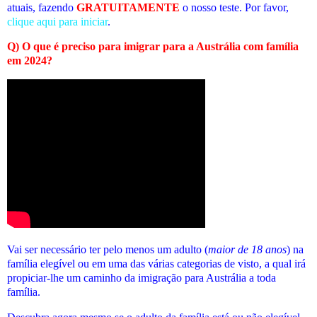
atuais
, fazendo
GRATUITAMENTE
o nosso teste. Por favor,
clique aqui para iniciar
.
Q) O que é preciso para imigrar para a Austrália com família
em 2024?
Vai ser necessário ter pelo menos um adulto (
maior de 18 anos
) na
família elegível ou em uma das várias categorias de visto, a qual irá
propiciar-lhe um caminho da imigração para Austrália a toda
família.