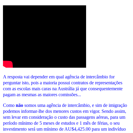
A resposta vai depender em qual agência de intercâmbio for
perguntar isto, pois a maioria possui contratos de representações
com as escolas mais caras na Austrália já que consequentemente
pagam as mesmas as maiores comissões...
Como
não
somos uma agência de intercâmbio, e sim de imigração
podemos informar-lhe dos menores custos em vigor. Sendo assim,
sem levar em consideração o custo das passagens aéreas, para um
período mínimo de 5 meses de estudos e 1 mês de férias, o seu
investimento será um mínimo de AU$4,425.00 para um indivíduo