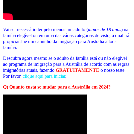
Vai ser necessário ter pelo menos um adulto (
maior de 18 anos
) na
família elegível ou em uma das várias categorias de visto, a qual irá
propiciar-lhe um caminho da imigração para Austrália a toda
família.
Descubra agora mesmo se o adulto da família está ou não elegível
ao programa de imigração para a Austrália de acordo com as regras
imigratórias atuais
, fazendo
GRATUITAMENTE
o nosso teste.
Por favor,
clique aqui para iniciar
.
Q) Quanto custa se mudar para a Austrália em 2024?