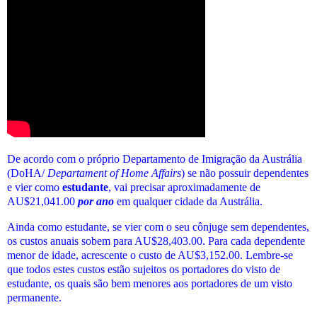
De acordo com o próprio Departamento de Imigração da Austrália
(DoHA/
Departament of Home Affairs
) se não possuir dependentes
e vier como
estudante
, vai precisar aproximadamente de
AU$21,041.00
por ano
em qualquer cidade da Austrália.
Ainda como estudante, se vier com o seu cônjuge sem dependentes,
os custos anuais sobem para AU$28,403.00. Para cada dependente
menor de idade, acrescente o custo de AU$3,152.00. Lembre-se
que todos estes custos estão sujeitos os portadores do visto de
estudante, os quais são bem menores aos portadores de um visto
permanente.