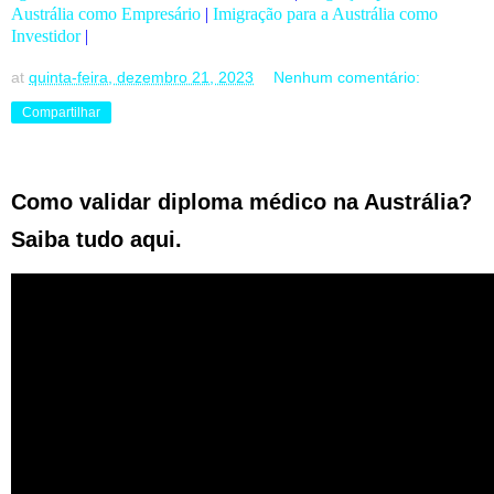
Austrália como Empresário
|
Imigração para a Austrália como
Investidor
|
at
quinta-feira, dezembro 21, 2023
Nenhum comentário:
Compartilhar
Como validar diploma médico na Austrália?
Saiba tudo aqui.