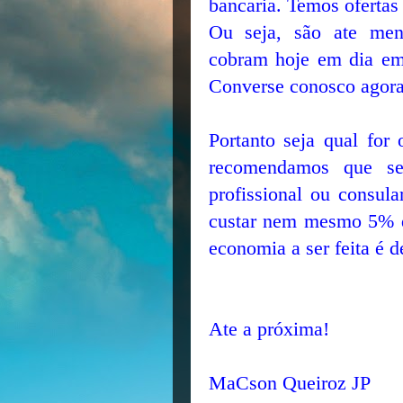
bancaria. Temos ofertas
Ou seja, são ate meno
cobram hoje em dia em
Converse conosco agor
Portanto seja qual for 
recomendamos que sem
profissional ou consula
custar nem mesmo 5% do
economia a ser feita é 
Ate a próxima!
MaCson Queiroz JP