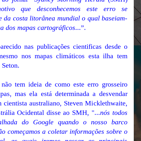
otivo que desconhecemos este erro se
 da costa litorânea mundial o qual baseiam-
a dos mapas cartográficos
...”.
arecido nas publicações cientificas desde o
mesmo nos mapas climáticos esta ilha tem
 Seton.
 não tem ideia de como este erro grosseiro
pas, mas ela está determinada a desvendar
 cientista australiano, Steven Micklethwaite,
rália Ocidental disse ao SMH, "...
nós todos
lhada do Google quando o nosso barco
tão começamos a coletar informações sobre o
l, as quais iremos passar as principais