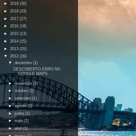
►
2019
(30)
►
2018
(33)
►
2017
(27)
►
2016
(18)
►
2015
(13)
►
2014
(15)
►
2013
(15)
▼
2012
(16)
▼
dezembro
(1)
DESCOBERTO ERRO NO
GOOGLE MAPS
►
novembro
(2)
►
outubro
(3)
►
setembro
(1)
►
agosto
(1)
►
junho
(1)
►
maio
(1)
►
abril
(1)
►
março
(1)