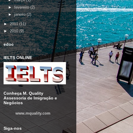
►
fevereiro
(2)
►
janeiro
(2)
►
2011
(11)
►
2010
(9)
edoc
IELTS ONLINE
Conheça M. Quality
Assessoria de Imigração e
Negócios
www.mquality.com
Siga-nos