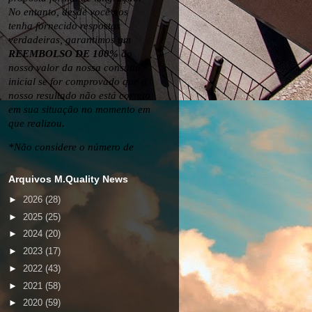
Arquivos M.Quality News
►
2026
(28)
►
2025
(25)
►
2024
(20)
►
2023
(17)
►
2022
(43)
►
2021
(58)
►
2020
(59)