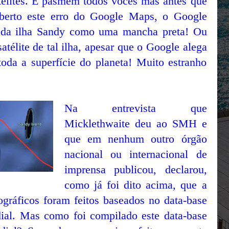
télites. E pasmem todos vocês mas antes que
oberto este erro do Google Maps, o Google
o da ilha Sandy como uma mancha preta! Ou
satélite de tal ilha, apesar que o Google alega
toda a superfície do planeta! Muito estranho
Na entrevista que
Micklethwaite deu ao SMH e
que em nenhum outro órgão
nacional ou internacional de
imprensa publicou, declarou,
como já foi dito acima, que a
gráficos foram feitos baseados no data-base
dial. Mas como foi compilado este data-base