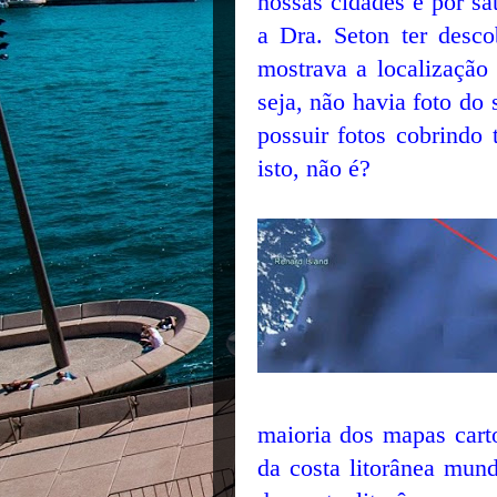
nossas cidades e por sa
a Dra. Seton ter desc
mostrava a localizaçã
seja, não havia foto do 
possuir fotos cobrindo 
isto, não é?
maioria dos mapas carto
da costa litorânea mun