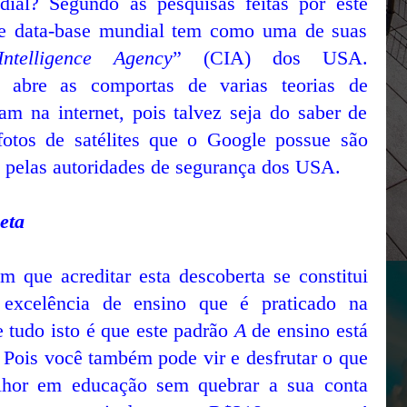
dial? Segundo as pesquisas feitas por este
este data-base mundial tem como uma de suas
Intelligence Agency
” (CIA) dos USA.
o abre as comportas de varias teorias de
am na internet, pois talvez seja do saber de
fotos de satélites que o Google possue são
' pelas autoridades de segurança dos USA.
eta
em que acreditar esta descoberta se constitui
xcelência de ensino que é praticado na
e tudo isto é que este padrão
A
de ensino está
Pois você também pode vir e desfrutar o que
lhor em educação sem quebrar a sua conta