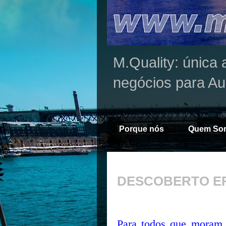
M.Quality: única 
negócios para Au
Porque nós
Quem So
DESCOBERTO E
Para todos que moram 