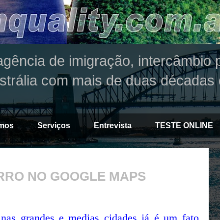
agência de imigração, intercâmbio p
strália com mais de duas décadas 
mos
Serviços
Entrevista
TESTE ONLINE
RRO NO GOOGLE MAPS
nas grandes e medias cidades já é um fato