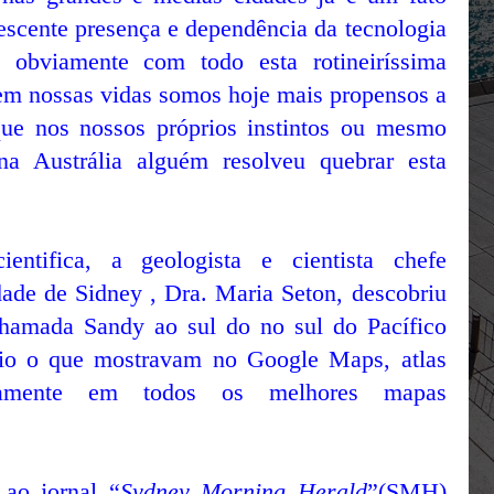
rescente presença e dependência da tecnologia
 obviamente com todo esta rotineiríssima
em nossas vidas somos hoje mais propensos a
ue nos nossos próprios instintos ou mesmo
a Austrália alguém resolveu quebrar esta
ntifica, a geologista e cientista chefe
dade de Sidney , Dra. Maria Seton, descobriu
hamada Sandy ao sul do no sul do Pacífico
ario o que mostravam no Google Maps, atlas
icamente em todos os melhores mapas
 ao jornal “
Sydney Morning Herald
”(SMH)