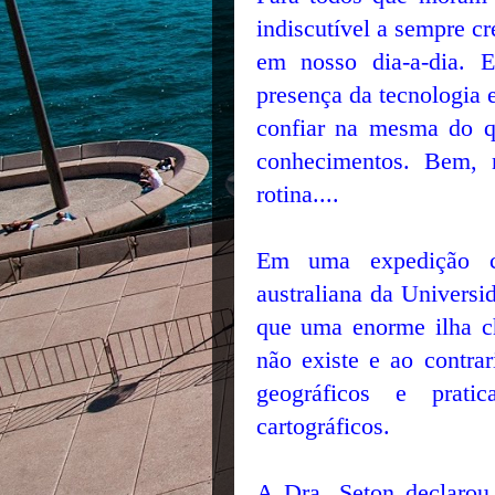
indiscutível a sempre c
em nosso dia-a-dia. E
presença da tecnologia 
confiar na mesma do q
conhecimentos. Bem, n
rotina....
Em uma expedição cie
australiana da Universi
que uma enorme ilha c
não existe e ao contr
geográficos e prat
cartográficos.
A Dra. Seton declarou