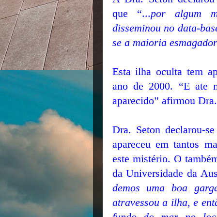
que “...
por algum m
disseminou no data-base
se a maioria esmagador
Esta ilha oculta tem ap
ano de 2000. “E ate 
aparecido” afirmou Dra.
Dra. Seton declarou-se
apareceu em tantos ma
este mistério. O também
da Universidade da Aust
demos uma boa garga
atravessou a ilha, e en
fundo do mar no loca