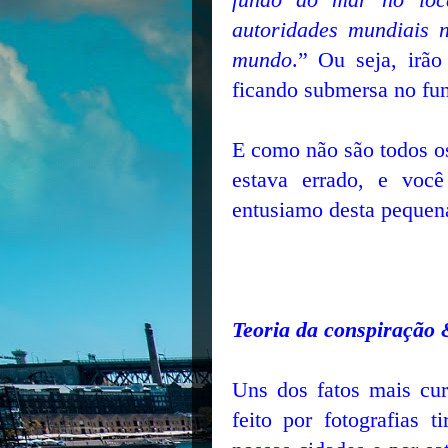
autoridades mundiais 
mundo
.”
Ou seja, irão
ficando submersa no fun
E como não são todos o
estava errado, e voc
entusiamo desta pequena 
Teoria da conspiração
Uns dos fatos mais cu
feito por fotografias 