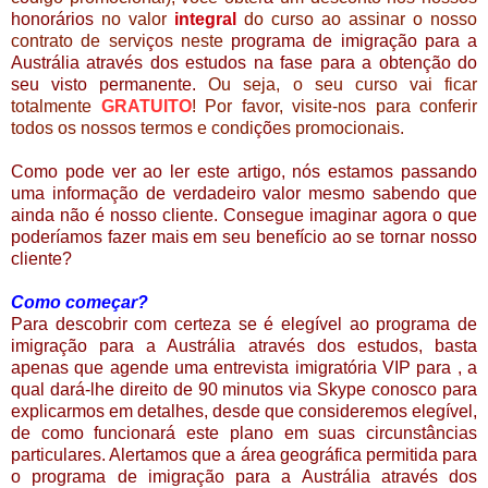
honorários
no valor
integral
do curso ao assinar o nosso
contrato de servi
ç
os neste
programa de imigração para a
Austrália através dos estudos na fase para a obtenção do
seu visto permanente.
Ou seja, o seu curso vai ficar
totalmente
GRATUITO
! Por favor, visite-nos para conferir
todos os nossos termos e condi
çõ
es promocionais.
Como pode ver ao ler este artigo, nós estamos passando
uma informação de verdadeiro valor mesmo sabendo que
ainda não é nosso cliente. Consegue imaginar agora o que
poderíamos fazer mais em seu benefício ao se tornar nosso
cliente?
Como começar?
Para descobrir com certeza se é elegível ao
programa de
imigração para a Austrália através dos estudos
, basta
apenas que agende uma entrevista imigratória VIP para , a
qual dará-lhe direito de 90 minutos via Skype conosco para
explicarmos em detalhes, desde que consideremos elegível,
de como funcionará este plano em suas
circunstância
s
particulares. Alertamos que a
á
rea geogr
á
fica permitida para
o
programa de
imigração para a Austrália através dos