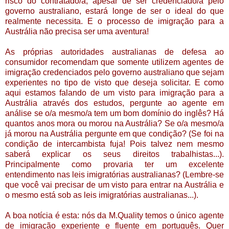
risco do contratado/a, apesar de ser credenciado/a pelo
governo australiano, estará longe de ser o ideal do que
realmente necessita. E o processo de
imigração para a
Austrália
não precisa ser uma aventura!
As próprias autoridades australianas de defesa ao
consumidor recomendam que somente utilizem agentes de
imigração credenciados pelo governo australiano que sejam
experientes no tipo de visto que deseja solicitar. E como
aqui estamos falando de um visto para imigração para a
Austrália através dos estudos, pergunte ao agente em
análise se o/a mesmo/a tem um bom domínio do inglês? H
á
quantos anos mora ou morou na
Austrália? Se o/a mesmo/a
já morou na Austrália pergunte em que condição? (Se foi na
condição de intercambista fuja! Pois talvez nem mesmo
saberá explicar os seus direitos trabalhistas...).
Principalmente como provaria ter um excelente
entendimento nas leis imigratórias australianas? (Lembre-se
que você vai precisar de um visto para entrar na
Austrália e
o mesmo está sob as
leis imigratórias australianas...).
A boa notícia é esta: nós da M.Quality temos o único agente
de imigração experiente e fluente em português. Quer