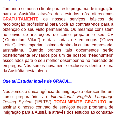
Tornando-se nosso cliente para este
programa de
imigração
para a Austrália através dos estudos
nós oferecemos
GRATUITAMENTE
os nossos serviços básicos de
recolocação profissional para você ao contratar-nos para a
obtenção do seu visto permanente. Os mesmos consistem
no envio de instruções de como preparar o seu CV
(“Curriculum Vitae”) e das cartas de empregos (“Cover
Letter”), itens importantíssimos dentro da cultura empresarial
australiana. Quando prontos tais documentos serão
posteriormente revisados por um de nossos “headhunters”
associados para o seu melhor desempenho no mercado de
empregos. Nós somos novamente exclusivos dentro e fora
da Austrália nesta oferta.
Que tal Estudar Inglês de GRAÇA....
Nó
s somos a única agência de imigra
çã
o a oferecer-lhe um
curso preparat
ó
rio ao
International English Language
Testing System
(“IELTS”)
TOTALMENTE GRATUITO
ao
assinar o nosso contrato de servi
ç
os neste
programa de
imigração para a Austrália através dos estudos ao contratar-