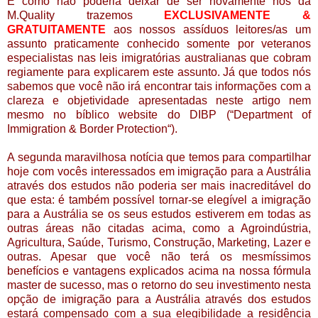
E como não poderia deixar de ser novamente nós da
M.Quality trazemos
EXCLUSIVAMENTE &
GRATUITAMENTE
aos nossos assíduos leitores/as um
assunto praticamente conhecido somente por veteranos
especialistas nas leis imigratórias australianas que cobram
regiamente para explicarem este assunto. Já que todos nós
sabemos que você não irá encontrar tais informações com a
clareza e objetividade apresentadas neste artigo nem
mesmo no bíblico website do DIBP (“Department of
Immigration & Border Protection“).
A segunda maravilhosa notícia que temos para compartilhar
hoje com vocês interessados em imigração para a Austrália
através dos estudos não poderia ser mais inacredit
á
vel do
que esta:
é também possível tornar-se
elegível a imigração
para a Austrália se os seus estudos estiverem em todas as
outras áreas não citadas acima, como a Agroindústria,
Agricultura, Saúde, Turismo, Construção, Marketing, Lazer e
outras. Apesar que você não terá os mesmíssimos
benefícios e vantagens explicados acima na nossa fórmula
master de sucesso, mas o retorno do seu investimento nesta
opção de imigração para a Austrália através dos estudos
estará compensado com a sua elegibilidade a residência