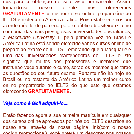
nos para a obtenção do seu visto permanente.
Assim:
tornando-se nosso cliente nós oferecemos
GRATUITAMENTE
o melhor curso online preparatório ao
IELTS em oferta na América Latina! Pois estabelecemos um
acordo inédito de parceria para o público brasileiro e latino
com uma das mais prestigiosas universidades australianas,
a
Macquarie University
. E pela primeira vez no Brasil e
América Latina está sendo oferecido vários cursos online de
preparo ao exame do IELTS. Lembrando que a Macquarie
é
uma das universidades mantenedoras do
IELTS e isto
significa que muitos dos professores e mentores que
instruir
ã
o você durante o curso, ser
ã
o os mesmos que far
ã
o
as quest
õ
es do seu futuro exame! Portanto não há hoje no
Brasil ou no restante da América Latina um melhor curso
online preparatório ao IELTS do que este que estamos
oferecendo
GRATUITAMENTE
.
Veja como é fácil adquiri-lo....
Ent
ã
o fa
zendo
agora a sua primeira matrícula em quaisquer
dos cursos online aprovados por n
ó
s do IELTS descritos no
nosso site, atrav
é
s da nossa p
á
gina link(com o nosso
c
ó
digo promocional), você obter
á
um desconto nos nossos