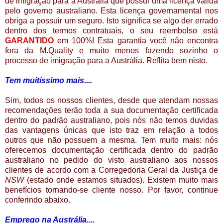
de imigração para a Austrália que possui uma licença válida
pelo governo australiano. Esta licença governamental nos
obriga a possuir um seguro. Isto significa se algo der errado
dentro dos termos contratuais, o seu reembolso está
GARANTIDO
em 100%! Esta garantia você não encontra
fora da M.Quality e muito menos fazendo sozinho o
processo de imigração para a Austrália. Reflita bem nisto.
Tem muitíssimo mais....
Sim, todos os nossos clientes, desde que atendam nossas
recomendações terão toda a sua documentação certificada
dentro do padrão australiano, pois
n
ó
s
não temos duvidas
das vantagens únicas que isto traz em relação a todos
outros que não possuem a mesma. Tem muito mais:
n
ó
s
oferecemos documentação certificada dentro do padrão
australiano no pedido do visto australiano aos nossos
clientes de acordo com a Corregedoria Geral da Justiça de
NSW
(estado onde estamos situados). Existem muito mais
benefícios tornando-se cliente nosso. Por favor, continue
conferindo abaixo.
Emprego na Austrália....