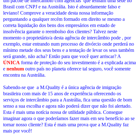
um pacote de intercâmbio com agências que tenham uma sede no
Brasil com CNPJ e na Austrália. Isto é absurdamente falso e
leviano! Comprove a veracidade desta nossa informação
perguntando a qualquer recém formado em direito se mesmo a
correta liquidação dos bens dos empresários em estado de
insolvência garante o reembolso dos clientes? Talvez neste
momento o proprietário/a desta agência de intercâmbio pode , por
exemplo, estar entrando num processo de divórcio onde perderá no
mínimo metade dos seus bens e a tentação de levar os seus também
será grande, não acha? Então para que você quer arriscar? A
ÚNICA
forma de proteção do seu investimento é a explicada acima
e
nenhum
outro país no planeta oferece tal seguro, você somente
encontra na Austrália.
Sabendo-se que a M.Quality é a única agência de imigração
brasileira com mais de 15 anos de experiência oferecendo os
serviços de intercâmbio para a Austrália, fica uma questão de bom
senso a sua escolha e agora não poderá dizer que não foi alertado.
Esta é mais uma notícia nossa de utilidade pública. Consegue
imaginar agora o que poderíamos fazer mais em seu benefício ao se
tornar nosso cliente? Esta é mais uma prova que a M.Quality faz
mais por você!