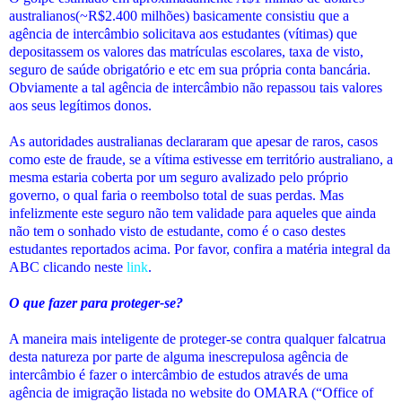
australianos(~R$2.400 milhões) basicamente consistiu que a
agência de intercâmbio solicitava aos estudantes (vítimas) que
depositassem os valores das matrículas escolares, taxa de visto,
seguro de saúde obrigatório e etc em sua própria conta bancária.
Obviamente a tal agência de intercâmbio não repassou tais valores
aos seus legítimos donos.
As autoridades australianas declararam que apesar de raros, casos
como este de fraude, se a vítima estivesse em território australiano, a
mesma estaria coberta por um seguro avalizado pelo próprio
governo, o qual faria o reembolso total de suas perdas. Mas
infelizmente este seguro não tem validade para aqueles que ainda
não tem o sonhado visto de estudante, como é o caso destes
estudantes reportados acima. Por favor, confira a matéria integral da
ABC clicando neste
link
.
O que fazer para proteger-se?
A maneira mais inteligente de proteger-se contra qualquer falcatrua
desta natureza por parte de alguma inescrepulosa agência de
intercâmbio é fazer o intercâmbio de estudos através de uma
agência de imigração listada no website do OMARA (“Office of