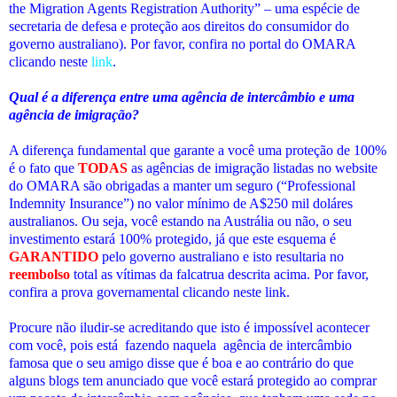
the Migration Agents Registration Authority” – uma espécie de
secretaria de defesa e proteção aos direitos do consumidor do
governo australiano). Por favor, confira no portal do OMARA
clicando neste
link
.
Qual é a diferença entre uma agência de intercâmbio e uma
agência de imigração?
A diferença fundamental que garante a você uma proteção de 100%
é o fato que
TODAS
as agências de imigração listadas no website
do OMARA são obrigadas a manter um seguro (“Professional
Indemnity Insurance”) no valor mínimo de A$250 mil doláres
australianos. Ou seja, você estando na Austrália ou não, o seu
investimento estará 100% protegido, j
á
que este esquema é
GARANTIDO
pelo governo australiano e isto resultaria no
reembolso
total as vítimas da falcatrua descrita acima. Por favor,
confira a prova governamental clicando neste
link
.
Procure não iludir-se acreditando que isto é impossível acontecer
com você, pois está fazendo naquela agência de intercâmbio
famosa que o seu amigo disse que é boa e ao contrário do que
alguns blogs tem anunciado que você estará protegido ao comprar