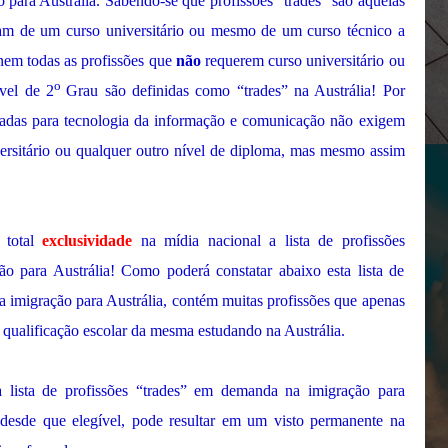
para Austrália. Sabendo-se que profissões “trades” são aquelas
tam de um curso universitário ou mesmo de um curso técnico a
nem todas as profissões que
não
requerem curso universitário ou
o
vel de 2
Grau são definidas como “trades” na Austrália! Por
ltadas para tecnologia da informação e comunicação não exigem
rsitário ou qualquer outro nível de diploma, mas mesmo assim
 total
exclusividade
na mídia nacional a lista de profissões
o para Austrália! Como poderá constatar abaixo esta lista de
 imigração para Austrália, contém muitas profissões que apenas
qualificação escolar da mesma estudando na Austrália.
 lista de profissões “trades” em demanda na imigração para
 desde que elegível, pode resultar em um visto permanente na