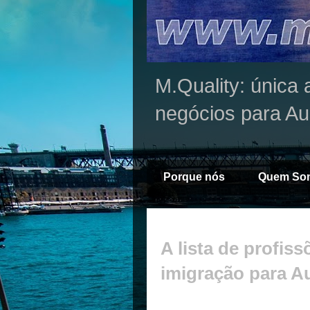
M.Quality: única 
negócios para Au
Porque nós
Quem So
A lista de profi
imigração para Au