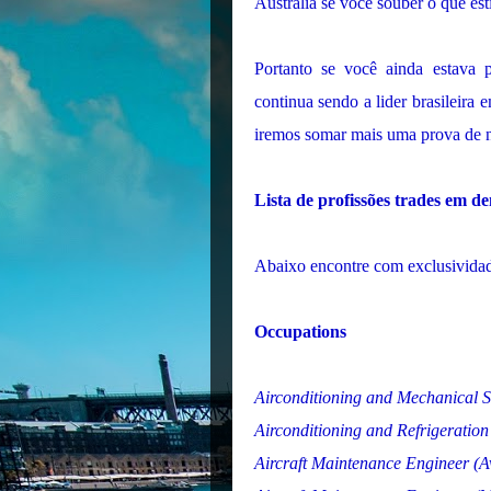
Austrália se você souber o que est
Portanto se você ainda estava 
continua sendo a lider brasileira 
iremos somar mais uma prova de n
Lista de profissões trades em de
Abaixo encontre com exclusividade
Occupations
Airconditioning and Mechanical 
Airconditioning and Refrigeratio
Aircraft Maintenance Engineer (A