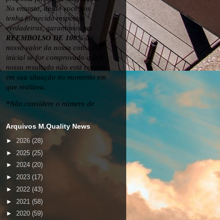
Arquivos M.Quality News
►
2026
(28)
►
2025
(25)
►
2024
(20)
►
2023
(17)
►
2022
(43)
►
2021
(58)
►
2020
(59)