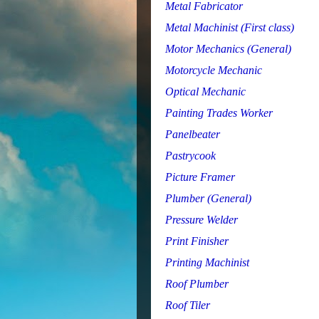
Metal Fabricator
Metal Machinist (First class)
Motor Mechanics (General)
Motorcycle Mechanic
Optical Mechanic
Painting Trades Worker
Panelbeater
Pastrycook
Picture Framer
Plumber (General)
Pressure Welder
Print Finisher
Printing Machinist
Roof Plumber
Roof Tiler