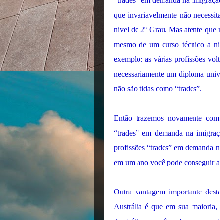
“trades” em demanda na imigração 
que invariavelmente não necessi
o
nivel de 2
Grau. Mas atente que 
mesmo de um curso técnico a ni
exemplo: as várias profissões vo
necessariamente um diploma unive
não são tidas como “trades”.
Então trazemos novamente com
“trades” em demanda na imigraçã
profissões “trades” em demanda na
em um ano você pode conseguir a 
Outra vantagem importante desta
Austrália é que em sua maioria,