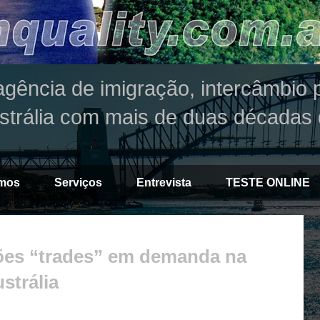
agência de imigração, intercâmbio p
strália com mais de duas décadas 
mos
Serviços
Entrevista
TESTE ONLINE
ssões “trades” em demanda na
strália