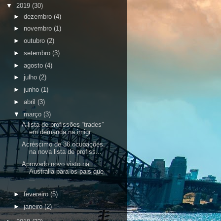
▼
2019
(30)
►
dezembro
(4)
►
novembro
(1)
►
outubro
(2)
►
setembro
(3)
►
agosto
(4)
►
julho
(2)
►
junho
(1)
►
abril
(3)
▼
março
(3)
A lista de profissões “trades”
em demanda na imigr...
Acréscimo de 36 ocupações
na nova lista de profiss...
Aprovado novo visto na
Austrália para os pais que
...
►
fevereiro
(5)
►
janeiro
(2)