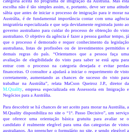
categoria aceita no programa de imigração da Austrália. Mas esta
escolha não é tão simples assim, e, portanto, deve ser uma atitude
sábia que antes de iniciar o processo de imigração para ir morar na
Austrália, é de fundamental importância contar com uma agência
imigratória especializada e que seja devidamente registrada junto ao
governo australiano para cuidar do processo de obtenção do visto
australiano. O objetivo da agência é fazer a pessoa ganhar tempo, já
que o processo é demorado e requer conhecimento da legislação
australiana, listas de profissões ou de investimentos permitidos e
demais regras do país. “Orientamos que a pessoa faça uma
avaliação de elegibilidade do visto para saber se está apta para
entrar com o processo na categoria desejada e evitar perdas
financeiras. O consultor a ajudará a iniciar o requerimento de visto
corretamente, aumentando as chances de sucesso do visto para
trabalhar na Austrália”,
relata MaCson Queiroz J.P., diretor da
M.Quality
,
empresa especializada em Assessoria em Imigração e
Negócios para a Austrália.
Para descobrir se há chances de ser aceito para morar na Austrália, a
M.Quality disponibiliza no site o “1º. Passo Decisivo”, um serviço
que oferece uma orientação básica gratuita para avaliar se o
candidato é realmente elegível para uma das categorias de vistos
australianos. Ao preencher o formulário no site, e sendo elegível a