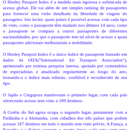
O Henley Passport Index é a medida mais rigorosa e sofisticada de
acesso global. Ele vai além de um simples ranking de passaportes
para fornecer uma visão detalhada da liberdade de viagem do
passageiro. Isto inclui: quais países é possível acessar com cada tipo
de visto, como o passaporte têm mudado nos últimos 14 anos, como
o passaporte se compara a outros passaportes de diferentes
nacionalidades, por que o passaporte tem tal nível de acesso e quais
passaportes adicionais melhorariam a mobilidade.
O Henley Passport Index é o único índice de passaporte baseado em
dados da IATA("International Air Transport Association"),
aprimorado por extensa pesquisa interna, apoiado por comentários
de especialistas e atualizado regularmente ao longo do ano,
tornando-o o índice mais robusto, confiável e reconhecido de seu
tipo.
O Japão e Cingapura mantiveram o primeiro lugar, com cada país
oferecendo acesso sem visto a 189 destinos.
A Coréia do Sul agora ocupa o segundo lugar, juntamente com a
Finlândia e a Alemanha, com cidadãos dos três países que podem
acessar 187 destinos em todo o mundo sem visto prévio. A França, a
Espanha e a Suécia ocupam o quarto lugar, cada uma com uma