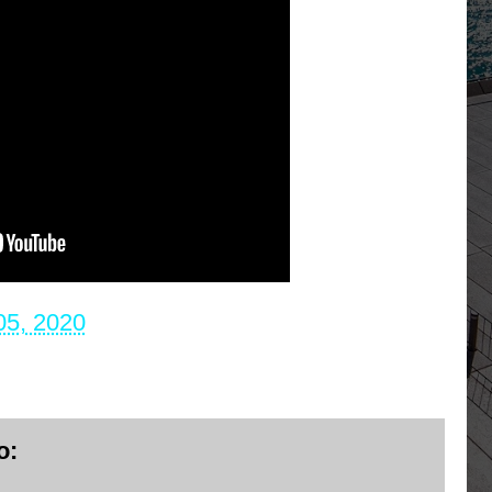
 05, 2020
o: