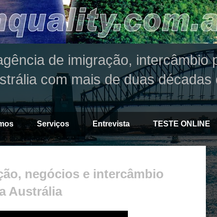
agência de imigração, intercâmbio p
strália com mais de duas décadas 
mos
Serviços
Entrevista
TESTE ONLINE
ção, negócios e intercâmbio
a Austrália