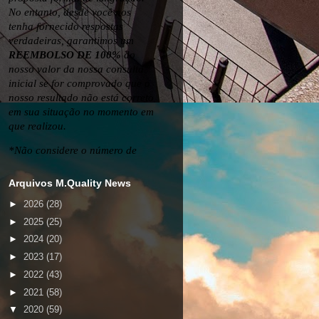
Arquivos M.Quality News
►
2026
(28)
►
2025
(25)
►
2024
(20)
►
2023
(17)
►
2022
(43)
►
2021
(58)
▼
2020
(59)