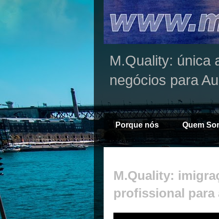
M.Quality: única 
negócios para Au
Porque nós
Quem So
M.Quality: imigra
profissional para 