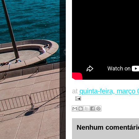
at
quinta-feira, março
Nenhum comentári