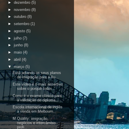
►
dezembro
(5)
►
novembro
(8)
►
outubro
(8)
►
setembro
(1)
►
agosto
(5)
►
julho
(7)
►
junho
(8)
►
maio
(4)
►
abril
(4)
▼
março
(5)
Está adiando os seus planos
de imigração para a Au...
Este vídeo é o mais assertivo
sobre o porquê todos...
Como é o exame clínico para
a validação do diploma...
Escola internacional de inglês
a venda em Melbourn...
M.Quality: imigração,
negócios e intercâmbio
profi...