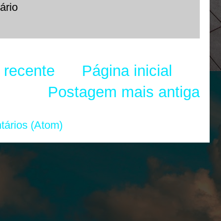
ário
 recente
Página inicial
Postagem mais antiga
tários (Atom)