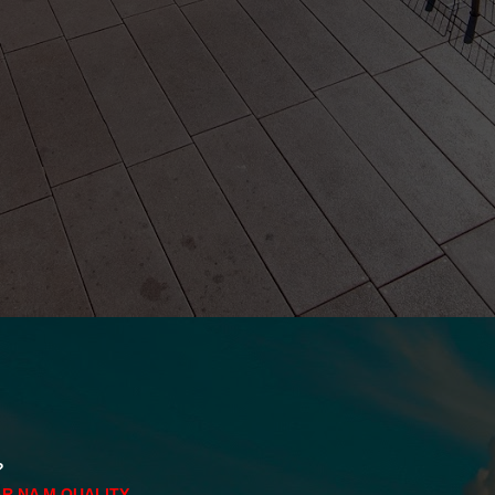
?
R NA M.QUALITY