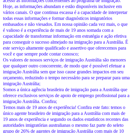
acesso as informações concernentes ao programa de imigração.
Hoje, as informações abundam e estão disponíveis inclusive em
vários canais. O que continua escassa é a capacidade de interpretar
todas essas informações e formar diagnósticos imigratórios
embasados e não viesados. Em nossa opinião cada vez mais, o que
é valioso é a experiência de mais de 19 anos somada com a
capacidade de transformar informação em estratégia e ação efetiva
para conseguir o sucesso almejado na imigração para a Austrália. É
este serviço altamente qualificado e assertivo que oferecemos para
você e que sempre pode contar conosco;
Os valores de nossos serviços de imigração Austrália são menores
que qualquer outro concorrente, de modo que é possível efetuar a
imigração Austrália sem que isso cause grandes impactos em seu
orçamento, reduzindo o tempo necessário para se preparar para uma
imigração Austrália;
Somos a única agência brasileira de imigração para a Austrália que
oferece exclusivos serviços de apoio de emprego profissional para a
imigração Austrália. Confira;
Temos mais de 19 anos de experiência! Confira este fato: temos o
único agente brasileiro de imigração para a Austrália com mais de
19 anos de experiência e segundo os dados estatísticos recentes das
autoridades imigratórias australianas o mesmo faz parte do seleto
grupo de 26% de agentes de imigração Austrália com mais de 10