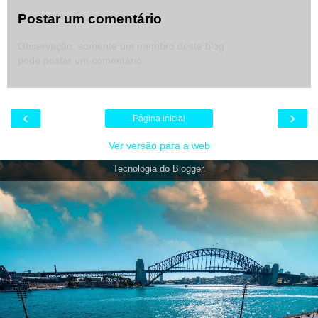
Postar um comentário
Observação: somente um membro deste blog
pode postar um comentário.
‹
›
Página inicial
Ver versão para a web
Tecnologia do
Blogger
.