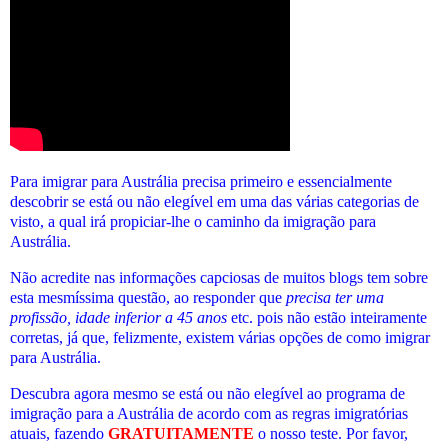
Para imigrar para Austrália precisa primeiro e essencialmente
descobrir se está ou não elegível em uma das várias categorias de
visto, a qual irá propiciar-lhe o caminho da imigração para
Austrália.
Não acredite nas informações capciosas de muitos blogs tem sobre
esta mesmíssima questão, ao responder que
precisa ter uma
profissão, idade inferior a 45 anos
etc. pois não estão inteiramente
corretas, já que, felizmente, existem várias opções de como imigrar
para Austrália.
Descubra agora mesmo se está ou não elegível
ao programa de
imigração para a Austrália de acordo com as regras imigratórias
atuais
, fazendo
GRATUITAMENTE
o nosso teste. Por favor,