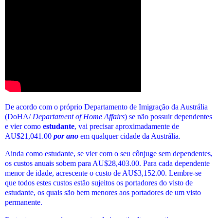
De acordo com o próprio Departamento de Imigração da Austrália
(DoHA/
Departament of Home Affairs
) se não possuir dependentes
e vier como
estudante
, vai precisar aproximadamente de
AU$21,041.00
por ano
em qualquer cidade da Austrália.
Ainda como estudante, se vier com o seu cônjuge sem dependentes,
os custos anuais sobem para AU$28,403.00. Para cada dependente
menor de idade, acrescente o custo de AU$3,152.00. Lembre-se
que todos estes custos estão sujeitos os portadores do visto de
estudante, os quais são bem menores aos portadores de um visto
permanente.