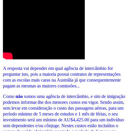
A resposta vai depender em qual agência de intercâmbio for
perguntar isto, pois a maioria possui contratos de representações
com as escolas mais caras na Austrália já que consequentemente
pagam as mesmas as maiores comissões...
Como
não
somos uma agência de intercâmbio, e sim de imigração
podemos informar-lhe dos menores custos em vigor. Sendo assim,
sem levar em consideração o custo das passagens aéreas, para um
período mínimo de 5 meses de estudos e 1 mês de férias, o seu
investimento será um mínimo de AU$4,425.00 para um indivíduo
sem dependentes e/ou cônjuge. Nestes custos estão incluídos o