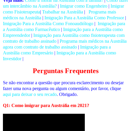
Veja mais:
Como ir morar na Austrália com a família?
|
Como fazer
um intercâmbio na Austrália?
|
Imigrar como Engenheiro
|
Imigrar
como Fisioterapeuta
|
Trabalhar na Austrália
|
Programa mais
médicos na Austrália
|
Imigração Para a Austrália Como Professor
|
Imigração Para a Austrália Como Fonoaudiólogo
|
Imigração para
a Austrália como Farmacêutico
|
Imigração para a Austrália como
Empreendedor
|
Imigração para Austrália como fisioterapeuta com
contrato de trabalho assinado
|
Programa mais médicos na Austrália
agora com contrato de trabalho assinado
|
Imigração para a
Austrália como Empresário
|
Imigração para a Austrália como
Investidor
|
Perguntas Frequentes
Se não encontrar a questão que procura esclarecimento ou desejar
fazer uma nova pergunta ou algum comentário, por favor, clique
aqui para deixar o seu recado
. Obrigado.
Q1: Como imigrar para Austrália em 2021?