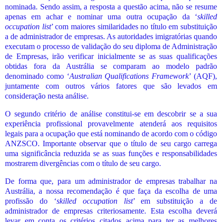
nominada. Sendo assim, a resposta a questão acima, não se resume
apenas em achar e nominar uma outra ocupação da ‘
skilled
occupation list
’ com maiores similaridades no título em substituição
a de administrador de empresas. As autoridades imigratórias quando
executam o processo de validação do seu diploma de Administração
de Empresas, irão verificar inicialmente se as suas qualificações
obtidas fora da Austrália se comparam ao modelo padrão
denominado como ‘
Australian Qualifications Framework
’ (AQF),
juntamente com outros vários fatores que são levados em
consideração nesta análise.
O segundo critério de análise constitui-se em descobrir se a sua
experiência profissional provavelmente atenderá aos requisitos
legais para a ocupação que está nominando de acordo com o código
ANZSCO. Importante observar que o título de seu cargo carrega
uma significância reduzida se as suas funções e responsabilidades
mostrarem divergências com o título de seu cargo.
De forma que, para um administrador de empresas trabalhar na
Austrália, a nossa recomendação é que faça da escolha de uma
profissão do ‘
skilled occupation list
’ em substituição a de
administrador de empresas criteriosamente. Esta escolha deverá
levar em conta os critérios citados acima para ter as melhores