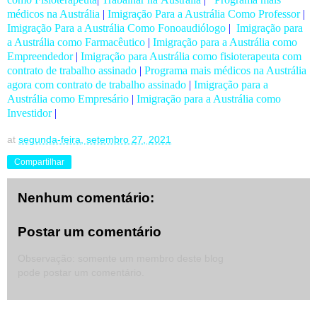
médicos na Austrália
|
Imigração Para a Austrália Como Professor
|
Imigração Para a Austrália Como Fonoaudiólogo
|
Imigração para
a Austrália como Farmacêutico
|
Imigração para a Austrália como
Empreendedor
|
Imigração para Austrália como fisioterapeuta com
contrato de trabalho assinado
|
Programa mais médicos na Austrália
agora com contrato de trabalho assinado
|
Imigração para a
Austrália como Empresário
|
Imigração para a Austrália como
Investidor
|
at
segunda-feira, setembro 27, 2021
Compartilhar
Nenhum comentário:
Postar um comentário
Observação: somente um membro deste blog
pode postar um comentário.