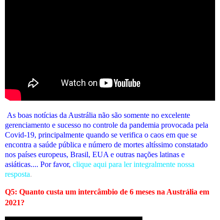
As boas notícias da Austrália não são somente no excelente
gerenciamento e sucesso no controle da pandemia provocada pela
Covid-19, principalmente quando se verifica o caos em que se
encontra a saúde pública e número de mortes altíssimo constatado
nos países europeus, Brasil, EUA e outras nações latinas e
asiáticas.... Por favor,
clique aqui para ler integralmente nossa
resposta
.
Q5: Quanto custa um intercâmbio de 6 meses na Austrália em
2021?