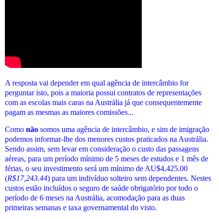
A resposta vai depender em qual agência de intercâmbio for
perguntar isto, pois a maioria possui contratos de representações
com as escolas mais caras na Austrália já que consequentemente
pagam as mesmas as maiores comissões...
Como
não
somos uma agência de intercâmbio, e sim de imigração
podemos informar-lhe dos menores custos praticados
na Austrália
.
Sendo assim, sem levar em consideração o custo das passagens
aéreas, para um período mínimo de 5 meses de estudos e 1 mês de
férias, o seu investimento será um mínimo de AU$4,425.00
(
R$
17,243.44
) para um indivíduo solteiro sem dependentes. Nestes
custos estão incluídos o seguro de saúde obrigatório por todo o
período de 6 meses na Austrália, acomodação para as duas
primeiras semanas e taxa governamental do visto.