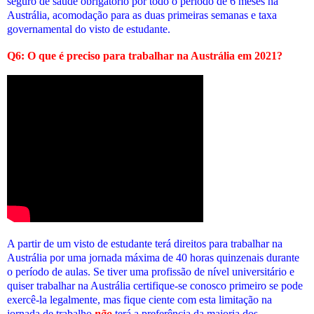
seguro de saúde obrigatório por todo o período de 6 meses na
Austrália, acomodação para as duas primeiras semanas e taxa
governamental do visto de estudante.
Q6: O que é preciso para trabalhar na Austrália em 2021?
A partir de um visto de estudante terá direitos para trabalhar na
Austrália por uma jornada máxima de 40 horas quinzenais durante
o período de aulas. Se tiver uma profissão de nível universitário e
quiser trabalhar na Austrália certifique-se conosco primeiro se pode
exercê-la legalmente, mas fique ciente com esta limitação na
jornada de trabalho
não
terá a preferência da maioria dos