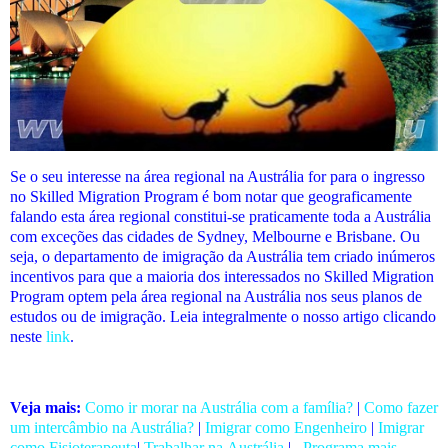
Se o seu interesse na área regional na Austrália for para o ingresso
no Skilled Migration Program é bom notar que geograficamente
falando esta área regional constitui-se praticamente toda a Austrália
com exceções das cidades de Sydney, Melbourne e Brisbane. Ou
seja, o departamento de imigração da Austrália tem criado inúmeros
incentivos para que a maioria dos interessados no Skilled Migration
Program optem pela área regional na Austrália nos seus planos de
estudos ou de imigração. Leia integralmente o nosso artigo clicando
neste
link
.
Veja mais:
Como ir morar na Austrália com a família?
|
Como fazer
um intercâmbio na Austrália?
|
Imigrar como Engenheiro
|
Imigrar
como Fisioterapeuta
|
Trabalhar na Austrália
|
Programa mais