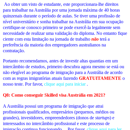
Ao obter um visto de estudante, este proporcionara-lhe direitos
para trabalhar na Austrália por uma jornada máxima de 40 horas
quinzenais durante o período de aulas. Se tiver uma profissão de
nível universitário e sonha trabalhar na Austrália em sua ocupação
certifique-se conosco primeiro se pode exercê-la legalmente sem
necessidade de realizar uma validação do diploma. No entanto fique
ciente com esta limitação na jornada de trabalho
não
terá a
preferência da maioria dos empregadores australianos na
contratação.
Portanto recomendamos, antes de investir altas quantias em um
intercâmbio de estudos, primeiro descubra agora mesmo se está ou
não elegível ao programa de imigração para a Austrália de acordo
com as regras imigratórias atuais fazendo
GRATUITAMENTE
o
nosso teste. Por favor,
clique aqui para iniciar
.
Q8: Como conseguir Skilled visa Austrália em 2021?
A Austrália possui um programa de imigração que atrai
profissionais qualificados, empresários (pequenos, médios ou
grandes), investidores, empreendedores (donos de
startups
) e
interessados no intercâmbio profissional e este processo de
imigração continua funcionando.... Por favor,
clique aqui para ler