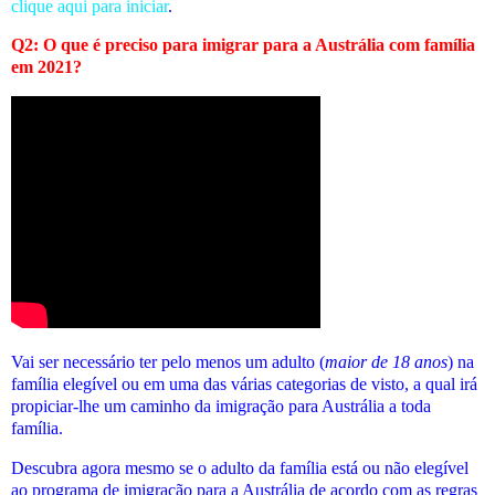
clique aqui para iniciar
.
Q2: O que é preciso para imigrar para a Austrália com família
em 2021?
Vai ser necessário ter pelo menos um adulto (
maior de 18 anos
) na
família elegível ou em uma das várias categorias de visto, a qual irá
propiciar-lhe um caminho da imigração para Austrália a toda
família.
Descubra agora mesmo se o adulto da família está ou não elegível
ao programa de imigração para a Austrália de acordo com as regras