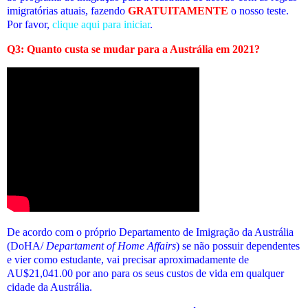
imigratórias atuais
, fazendo
GRATUITAMENTE
o nosso teste.
Por favor,
clique aqui para iniciar
.
Q3: Quanto custa se mudar para a Austrália em 2021?
De acordo com o próprio Departamento de Imigração da Austrália
(DoHA/
Departament of Home Affairs
) se não possuir dependentes
e vier como estudante, vai precisar aproximadamente de
AU$21,041.00 por ano para os seus custos de vida em qualquer
cidade da Austrália.