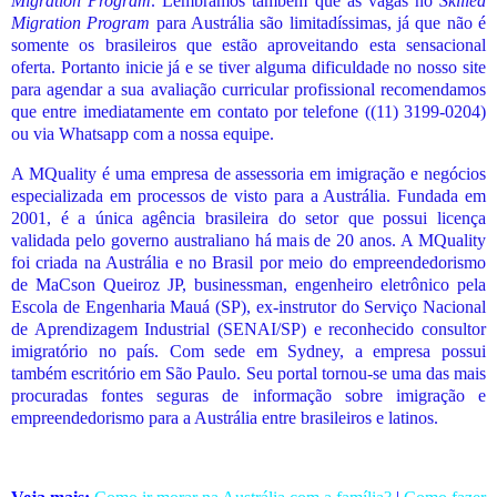
Migration Program
. Lembramos também que as vagas no
Skilled
Migration Program
para Austrália são limitadíssimas, já que não é
somente os brasileiros que estão aproveitando esta sensacional
oferta. Portanto inicie já e se tiver alguma dificuldade no nosso site
para agendar a sua avaliação curricular profissional recomendamos
que entre imediatamente em contato por telefone ((11) 3199-0204)
ou via Whatsapp com a nossa equipe.
A MQuality é uma empresa de assessoria em imigração e negócios
especializada em processos de visto para a Austrália. Fundada em
2001, é a única agência brasileira do setor que possui licença
validada pelo governo australiano há mais de 20 anos. A MQuality
foi criada na Austrália e no Brasil por meio do empreendedorismo
de MaCson Queiroz JP, businessman, engenheiro eletrônico pela
Escola de Engenharia Mauá (SP), ex-instrutor do Serviço Nacional
de Aprendizagem Industrial (SENAI/SP) e reconhecido consultor
imigratório no país. Com sede em Sydney, a empresa possui
também escritório em São Paulo. Seu portal tornou-se uma das mais
procuradas fontes seguras de informação sobre imigração e
empreendedorismo para a Austrália entre brasileiros e latinos.