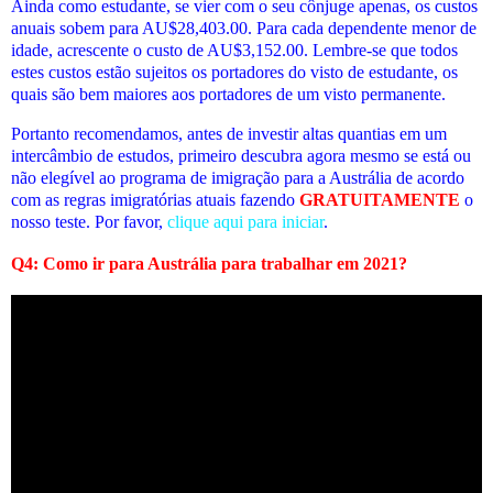
Ainda como estudante, se vier com o seu cônjuge apenas, os custos
anuais sobem para AU$28,403.00. Para cada dependente menor de
idade, acrescente o custo de AU$3,152.00.
Lembre-se que todos
estes custos estão sujeitos os portadores do visto de estudante, os
quais são bem maiores aos portadores de um visto permanente.
Portanto recomendamos, antes de investir altas quantias em um
intercâmbio de estudos, primeiro descubra agora mesmo se está ou
não elegível ao programa de imigração para a Austrália de acordo
com as regras imigratórias atuais fazendo
GRATUITAMENTE
o
nosso teste. Por favor,
clique aqui para iniciar
.
Q4:
Como ir para Austrália para trabalhar em 2021
?