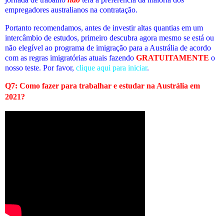
empregadores australianos na contratação.
Portanto recomendamos, antes de investir altas quantias em um
intercâmbio de estudos, primeiro descubra agora mesmo se está ou
não elegível ao programa de imigração para a Austrália de acordo
com as regras imigratórias atuais fazendo
GRATUITAMENTE
o
nosso teste. Por favor,
clique aqui para iniciar
.
Q7: Como fazer para trabalhar e estudar na Austrália em
2021?