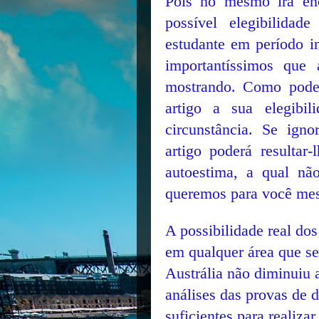
Pois no mesmo irá enc
possível elegibilidad
estudante em período in
importantíssimos que
mostrando. Como poder
artigo a sua elegibi
circunstância. Se ign
artigo poderá resultar
autoestima, a qual nã
queremos para você mes
A possibilidade real dos
em qualquer área que se
Austrália não diminuiu a
análises das provas de d
suficientes para realizar