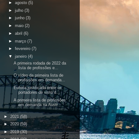
►
agosto
(5)
►
julho
(3)
►
junho
(3)
►
maio
(2)
►
abril
(6)
►
março
(7)
►
fevereiro
(7)
▼
janeiro
(4)
A primeira rodada de 2022 da
lista de profissões e...
O vídeo da primeira lista de
profissões em demanda...
Euforia justificada entre os
portadores de visto d...
A primeira lista de profissões
em demanda na Austr...
►
2021
(58)
►
2020
(59)
►
2019
(30)