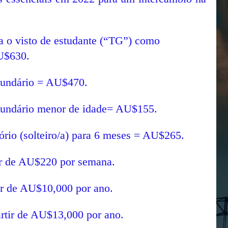
a o visto de estudante (“TG”) como
AU$630.
cundário = AU$470.
cundário menor de idade= AU$155.
ório (solteiro/a) para 6 meses = AU$265.
ir de AU$220 por semana.
ir de AU$10,000 por ano.
rtir de AU$13,000 por ano.