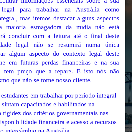
ontrar informações essenciais sobre a sua
e legal para trabalhar na Austrália como
tegral, mas iremos destacar alguns aspectos
 a maioria esmagadora da mídia não está
á concluir com a leitura até o final deste
lidade legal não se resumirá numa única
orar algum aspecto do contexto legal deste
-lhe em futuras perdas financeiras e na sua
o tem preço que a repare. E isto nós não
mo que não se torne nosso cliente.
 estudantes em trabalhar por período integral
 sintam capacitados e habilitados na
 rigidez dos critérios governamentais nas
isponibilidade financeira e acesso a recursos
 o intercâmbio na Austrália.