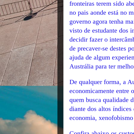
fronteiras terem sido ab
no pais aonde está no m
governo agora tenha mai
visto de estudante dos i
decidir fazer o
intercâmb
de precaver-se destes p
ajuda de algum experien
Austrália
para ter melh
De qualquer forma, a Aus
economicamente entre o
quem busca qualidade de 
diante dos altos índices
economia, xenofobismo 
Confira abaixo os custo