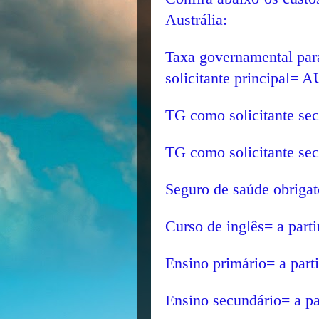
Austrália:
Taxa governamental par
solicitante principal= 
TG como solicitante se
TG como solicitante se
Seguro de saúde obrigat
Curso de inglês= a part
Ensino primário= a part
Ensino secundário= a pa