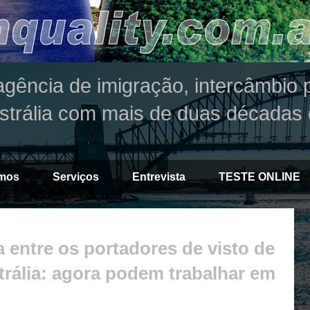
agência de imigração, intercâmbio p
strália com mais de duas décadas 
mos
Serviços
Entrevista
TESTE ONLINE
a entre os portadores de visto de
trália: agora podem trabalhar em