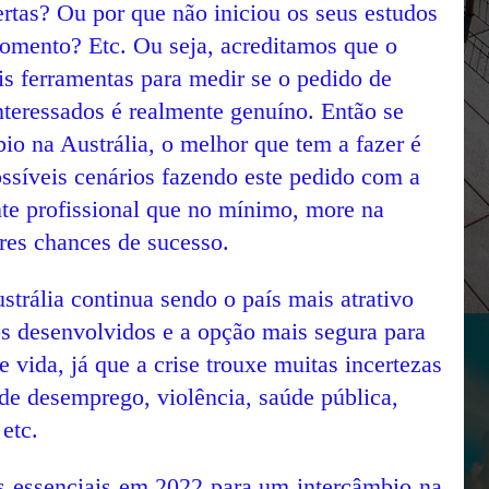
ertas? Ou por que não iniciou os seus estudos
omento? Etc. Ou seja, acreditamos que o
s ferramentas para medir se o pedido de
nteressados é realmente genuíno. Então se
io na Austrália,
o melhor que tem a fazer é
ossíveis cenários fazendo este pedido com a
te profissional que no mínimo, more na
ores chances de sucesso.
trália continua sendo o país mais atrativo
s desenvolvidos e a opção mais segura para
vida, já que a crise trouxe muitas incertezas
 de desemprego, violência, saúde pública,
etc.
s essenciais em 2022 para um intercâmbio na