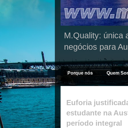
M.Quality: única 
negócios para Au
Porque nós
Quem So
Euforia justificad
estudante na Aus
período integral