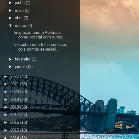
►
junho
(1)
►
maio
(3)
►
abril
(3)
▼
março
(2)
Imigração para a Austrália
como policial com curso...
Descubra esta trilha conosco,
pois somos especiali...
►
fevereiro
(1)
►
janeiro
(2)
►
2022
(43)
►
2021
(58)
►
2020
(59)
►
2019
(30)
►
2018
(33)
►
2017
(27)
►
2016
(18)
►
2015
(13)
►
2014
(15)