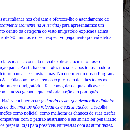
is australianas nos obrigam a oferecer-lhe o agendamento de
soalmente
(
somente na Austrália
) para apresentarmos um
to dentro da categoria do visto imigratório explicada acima.
ma de 90 minutos e o seu respectivo pagamento poderá efetuar
.
larecidas na consulta inicial explicada acima, o nosso
ão para a Austrália com inglês inicia-se após ter assinado o
determinam as leis australianas. No decorrer do nosso Programa
 Austrália com inglês iremos explicar em detalhes todos os
 do processo migratório. Tais como, desde que aplicáveis:
com a nossa garantia que terá orientação em português
uldades em interpretar (
evitando assim que desperdice dinheiro
as de documentos não relevantes a sua situação
), a escolha
funções como policial, como melhorar as chances de suas tarefas
compatíveis com o padrão australiano e assim não ser penalizado
os prepara-lo(a) para possíveis entrevistas com as autoridades,