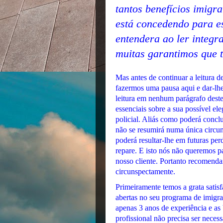
tantos benefícios imigr
está concedendo para es
entendera ao ler integr
muitas garantimos que t
Mas antes de continuar a leitura d
fazermos uma pausa aqui e dar-lhe 
leitura em nenhum parágrafo deste
essenciais sobre a sua possível ele
policial. Aliás como poderá conclui
não se resumirá numa única circuns
poderá resultar-lhe em futuras per
repare. E isto nós não queremos 
nosso cliente. Portanto recomen
circunspectamente.
Primeiramente temos a grata satis
abertas no seu programa de imigra
apenas 3 anos de experiência e as
profissional não precisa ser neces