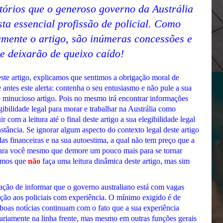
atórios que o generoso governo da Austrália
ta essencial profissão de policial. Como
amente o artigo, são inúmeras concessões e
e deixarão de queixo caído!
este artigo, explicamos que sentimos a obrigação moral de
antes este alerta: contenha o seu entusiasmo e não pule a sua
 minucioso artigo. Pois no mesmo irá encontrar informações
gibilidade legal para morar e trabalhar na Austrália como
r com a leitura até o final deste artigo a sua elegibilidade legal
tância. Se ignorar algum aspecto do contexto legal deste artigo
das financeiras e na sua autoestima, a qual não tem preço que a
para você mesmo que demore um pouco mais para se tornar
damos que
não
faça uma leitura dinâmica deste artigo, mas sim
fação de informar que o governo australiano está com vagas
ção aos policiais com experiência. O mínimo exigido é de
 boas notícias continuam com o fato que a sua experiência
sariamente na linha frente, mas mesmo em outras funções gerais