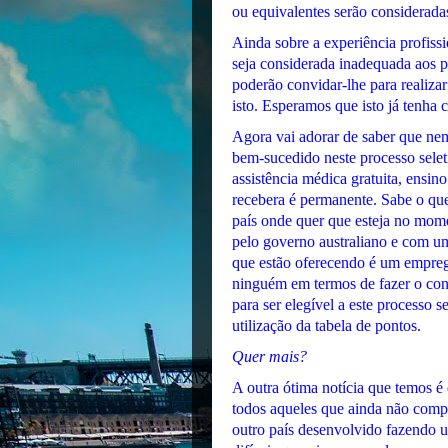
ou equivalentes serão considerada
Ainda sobre a experiência profis
seja considerada inadequada aos p
poderão convidar-lhe para realiza
isto. Esperamos que isto já tenha c
Agora vai adorar de saber que nem
bem-sucedido neste processo seleti
assistência médica gratuita, ensino
recebera é permanente. Sabe o que 
país onde quer que esteja no mom
pelo governo australiano e com um
que estão oferecendo é um empre
ninguém em termos de fazer o con
para ser elegível a este processo s
utilização da tabela de pontos.
Quer mais?
A outra ótima notícia que temos é 
todos aqueles que ainda não comp
outro país desenvolvido fazendo u