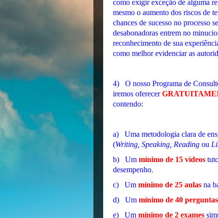
como exigir exceção de alguma reg
mesmo o aumento dos riscos de te
chances de sucesso no processo sel
desabonadoras entrem no minucio
reconhecimento de sua experiênci
como melhor evidenciar as autorid
4) O nosso Programa de Consultori
iremos oferecer
GRATUITAME
contendo:
a) Uma metodologia clara de ensi
(
Writing, Speaking, Reading
ou
Li
b) Um
mínimo de 15 vídeos
tuto
desempenho.
c) Um
mínimo de 25 aulas
na ba
d) Um
mínimo de 40 perguntas
e) Um
mínimo de 2 exames
simu