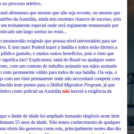
s no processo seletivo.
sional afirmamos que mesmo que não seja recente, ou mesmo que
adrões da Austrália, ainda tem enormes chances de sucesso, pois
r um treinamento especial onde será regiamente remunerado por
olocado um largo sorriso no rosto...
 mesmoestão exigindo que possua nível universitário para ser
vo. E tem mais! Poderá trazer a família e todos terão direitos a
 público gratuito, e muitos outros benefícios, pois o visto que
significa isto? Explicamos: sairá do Brasil ou qualquer outro
ento, com um contrato de trabalho assinado nas mãos assinado
 visto permanente válido para todos de sua família. Ou seja, o
go com um visto permanente onde não necessitará competir com
hecido teste pontos para o
Skilled Migration Program
, já que
eletivo como policial na Austrália
não
haverá a exigência da
que o limite de idade foi ampliado tornando elegíveis neste item
letaram 55 anos de idade. Não temos conhecimento de qualquer
ma oferta tão generosa como esta, principalmente nestes dias tão