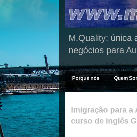
M.Quality: única 
negócios para Au
Porque nós
Quem So
Imigração para a 
curso de inglês 