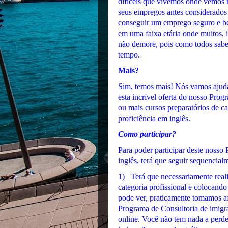
difíceis que vivemos onde vemos
seus empregos antes considerados 
conseguir um emprego seguro e be
em uma faixa etária onde muitos, i
não demore, pois como todos sab
tempo.
Mais?
Sim, temos mais! Nós vamos ajudar
esta incrível oferta do nosso Prog
ou mais cursos preparatórios de c
proficiência em inglês.
Como participar?
Para poder participar deste nosso
inglês, terá que seguir sequencial
1) Terá que necessariamente reali
categoria profissional e colocand
pode ver, praticamente tomamos af
Programa de Consultoria de imigraç
online. Você não tem nada a perd