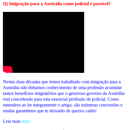
Q) Imigração para a Austrália como policial é possível?
Nestas duas décadas que temos trabalhado com imigração para a
Austrália não tínhamos conhecimento de uma profissão acumular
tantos benefícios imigratórios que o generoso governo da Austrália
está concedendo para esta essencial profissão de policial. Como
entendera ao ler integramente o artigo, são inúmeras concessões e
muitas garantimos que te deixarão de queixo caído!
Leia mais
aqui.