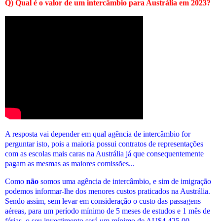
Q) Qual é o valor de um intercâmbio para Austrália em 2023?
A resposta vai depender em qual agência de intercâmbio for
perguntar isto, pois a maioria possui contratos de representações
com as escolas mais caras na Austrália já que consequentemente
pagam as mesmas as maiores comissões...
Como
não
somos uma agência de intercâmbio, e sim de imigração
podemos informar-lhe dos menores custos praticados
na Austrália
.
Sendo assim, sem levar em consideração o custo das passagens
aéreas, para um período mínimo de 5 meses de estudos e 1 mês de
férias, o seu investimento será um mínimo de AU$4,425.00