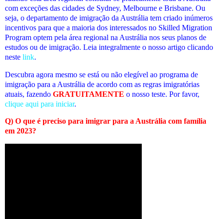
com exceções das cidades de Sydney, Melbourne e Brisbane. Ou
seja, o departamento de imigração da Austrália tem criado inúmeros
incentivos para que a maioria dos interessados no Skilled Migration
Program optem pela área regional na Austrália nos seus planos de
estudos ou de imigração. Leia integralmente o nosso artigo clicando
neste
link
.
Descubra agora mesmo se está ou não elegível
ao programa de
imigração para a Austrália de acordo com as regras imigratórias
atuais
, fazendo
GRATUITAMENTE
o nosso teste. Por favor,
clique aqui para iniciar
.
Q) O que é preciso para imigrar para a Austrália com família
em 2023?