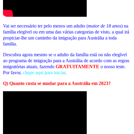
Vai ser necessário ter pelo menos um adulto (
maior de 18 anos
) na
família elegível ou em uma das várias categorias de visto, a qual irá
propiciar-lhe um caminho da imigração para Austrália a toda
família.
Descubra agora mesmo se o adulto da família está ou não elegível
ao programa de imigração para a Austrália de acordo com as regras
imigratórias atuais
, fazendo
GRATUITAMENTE
o nosso teste.
Por favor,
clique aqui para iniciar
.
Q) Quanto custa se mudar para a Austrália em 2023?