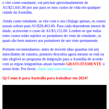
e vier como estudante, vai precisar aproximadamente de
AU$21,041.00 por ano para os seus custos de vida em qualquer
cidade da Austrália.
Ainda como estudante, se vier com o seu cônjuge apenas, os custos
anuais sobem para AU$28,403.00. Para cada dependente menor de
idade, acrescente o custo de AU$3,152.00.
Lembre-se que todos
estes custos estão sujeitos os portadores do visto de estudante, os
quais são bem maiores aos portadores de um visto permanente.
Portanto recomendamos, antes de investir altas quantias em um
intercâmbio de estudos, primeiro descubra agora mesmo se está ou
não elegível ao programa de imigração para a Austrália de acordo
com as regras imigratórias atuais fazendo
GRATUITAMENTE
o
nosso teste. Por favor,
clique aqui para iniciar
.
Q)
Como ir para Austrália para trabalhar em 2024
?