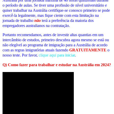
Austrália por uma jornada máxima de 40 horas quinzenais durante
o período de aulas. Se tiver uma profissão de nível universitário e
quiser trabalhar na Austrália certifique-se conosco primeiro se pode
exercê-la legalmente, mas fique ciente com esta limitação na
jornada de trabalho
não
terá a preferência da maioria dos
empregadores australianos na contratação.
Portanto recomendamos, antes de investir altas quantias em um
intercâmbio de estudos, primeiro descubra agora mesmo se está ou
não elegível ao programa de imigração para a Austrália de acordo
com as regras imigratórias atuais fazendo
GRATUITAMENTE
o
nosso teste. Por favor,
clique aqui para iniciar
.
Q) Como fazer para trabalhar e estudar na Austrália em 2024?