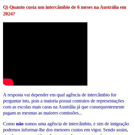
Q) Quanto custa um intercâmbio de 6 meses na Austrália em
2024?
A resposta vai depender em qual agência de intercâmbio for
perguntar isto, pois a maioria possui contratos de representações
com as escolas mais caras na Austrália já que consequentemente
pagam as mesmas as maiores comissões...
Como
não
somos uma agência de intercâmbio, e sim de imigração
podemos informar-lhe dos menores custos em vigor. Sendo assim,