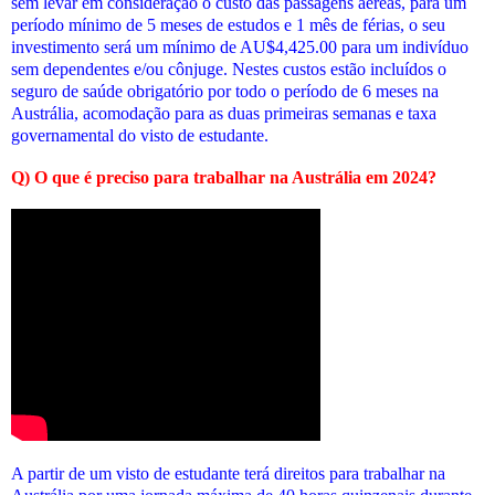
sem levar em consideração o custo das passagens aéreas, para um
período mínimo de 5 meses de estudos e 1 mês de férias, o seu
investimento será um mínimo de AU$4,425.00 para um indivíduo
sem dependentes e/ou cônjuge. Nestes custos estão incluídos o
seguro de saúde obrigatório por todo o período de 6 meses na
Austrália, acomodação para as duas primeiras semanas e taxa
governamental do visto de estudante.
Q) O que é preciso para trabalhar na Austrália em 2024?
A partir de um visto de estudante terá direitos para trabalhar na