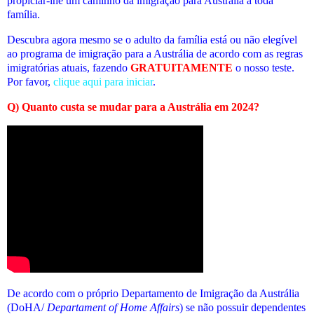
propiciar-lhe um caminho da imigração para Austrália a toda
família.
Descubra agora mesmo se o adulto da família está ou não elegível
ao programa de imigração para a Austrália de acordo com as regras
imigratórias atuais
, fazendo
GRATUITAMENTE
o nosso teste.
Por favor,
clique aqui para iniciar
.
Q) Quanto custa se mudar para a Austrália em 2024?
De acordo com o próprio Departamento de Imigração da Austrália
(DoHA/
Departament of Home Affairs
) se não possuir dependentes