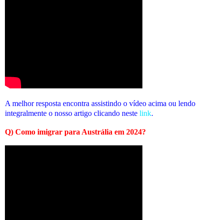
A melhor resposta encontra assistindo o vídeo acima ou lendo
integralmente o nosso artigo clicando neste
link
.
Q) Como imigrar para Austrália em 2024?