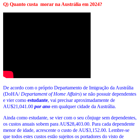
Q)
Quanto custa
morar na Austrália em 2024
?
De acordo com o próprio Departamento de Imigração da Austrália
(DoHA/
Departament of Home Affairs
) se não possuir dependentes
e vier como
estudante
, vai precisar aproximadamente de
AU$21,041.00
por ano
em qualquer cidade da Austrália.
Ainda como estudante, se vier com o seu cônjuge sem dependentes,
os custos anuais sobem para AU$28,403.00. Para cada dependente
menor de idade, acrescente o custo de AU$3,152.00. Lembre-se
que todos estes custos estão sujeitos os portadores do visto de