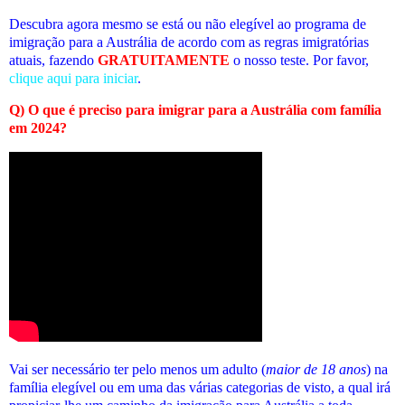
Descubra agora mesmo se está ou não elegível
ao programa de
imigração para a Austrália de acordo com as regras imigratórias
atuais
, fazendo
GRATUITAMENTE
o nosso teste. Por favor,
clique aqui para iniciar
.
Q) O que é preciso para imigrar para a Austrália com família
em 2024?
Vai ser necessário ter pelo menos um adulto (
maior de 18 anos
) na
família elegível ou em uma das várias categorias de visto, a qual irá