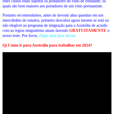
estes custos estão sujeitos os portadores do visto de estudante, os
quais são bem maiores aos portadores de um visto permanente.
Portanto recomendamos, antes de investir altas quantias em um
intercâmbio de estudos, primeiro descubra agora mesmo se está ou
não elegível ao programa de imigração para a Austrália de acordo
com as regras imigratórias atuais fazendo
GRATUITAMENTE
o
nosso teste. Por favor,
clique aqui para iniciar
.
Q)
Como ir para Austrália para trabalhar em 2024
?