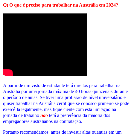
Q) O que é preciso para trabalhar na Austrália em 2024?
A partir de um visto de estudante terá direitos para trabalhar na
Austrália por uma jornada máxima de 40 horas quinzenais durante
o período de aulas. Se tiver uma profissão de nível universitário e
quiser trabalhar na Austrália certifique-se conosco primeiro se pode
exercê-la legalmente, mas fique ciente com esta limitação na
jornada de trabalho
não
terá a preferência da maioria dos
empregadores australianos na contratação.
Portanto recomendamos, antes de investir altas quantias em um