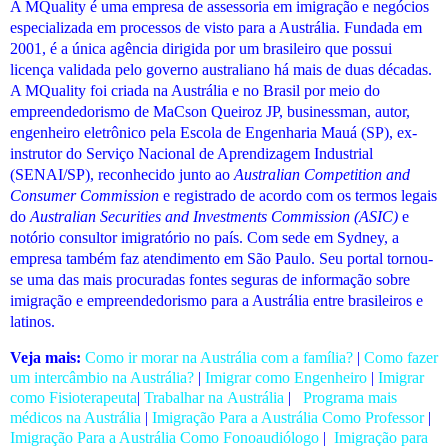
A MQuality é uma empresa de assessoria em imigração e negócios
especializada em processos de visto para a Austrália. Fundada em
2001, é a única agência dirigida por um brasileiro que possui
licença validada pelo governo australiano há mais de duas décadas.
A MQuality foi criada na Austrália e no Brasil por meio do
empreendedorismo de MaCson Queiroz JP, businessman, autor,
engenheiro eletrônico pela Escola de Engenharia Mauá (SP), ex-
instrutor do Serviço Nacional de Aprendizagem Industrial
(SENAI/SP), reconhecido junto ao
Australian Competition and
Consumer Commission
e registrado de acordo com os termos legais
do
Australian Securities and Investments Commission (ASIC)
e
notório consultor imigratório no país. Com sede em Sydney, a
empresa também faz atendimento em São Paulo. Seu portal tornou-
se uma das mais procuradas fontes seguras de informação sobre
imigração e empreendedorismo para a Austrália entre brasileiros e
latinos.
Veja mais:
Como ir morar na Austrália com a família?
|
Como fazer
um intercâmbio na Austrália?
|
Imigrar como Engenheiro
|
Imigrar
como Fisioterapeuta
|
Trabalhar na Austrália
|
Programa mais
médicos na Austrália
|
Imigração Para a Austrália Como Professor
|
Imigração Para a Austrália Como Fonoaudiólogo
|
Imigração para