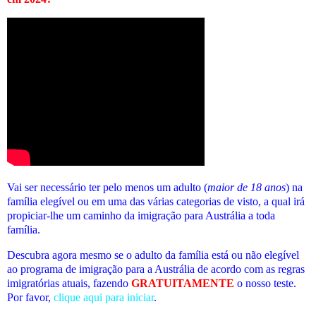
Vai ser necessário ter pelo menos um adulto (
maior de 18 anos
) na
família elegível ou em uma das várias categorias de visto, a qual irá
propiciar-lhe um caminho da imigração para Austrália a toda
família.
Descubra agora mesmo se o adulto da família está ou não elegível
ao programa de imigração para a Austrália de acordo com as regras
imigratórias atuais
, fazendo
GRATUITAMENTE
o nosso teste.
Por favor,
clique aqui para iniciar
.