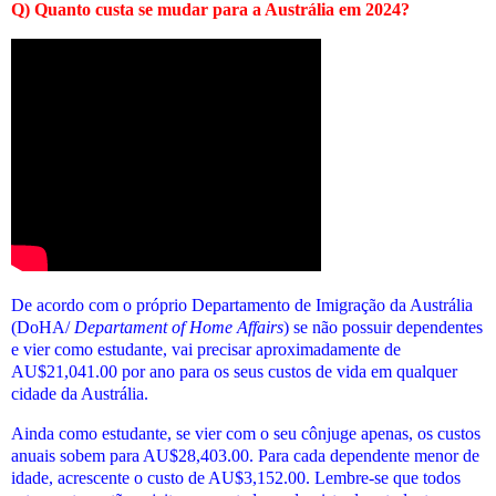
Q) Quanto custa se mudar para a Austrália em 2024?
De acordo com o próprio Departamento de Imigração da Austrália
(DoHA/
Departament of Home Affairs
) se não possuir dependentes
e vier como estudante, vai precisar aproximadamente de
AU$21,041.00 por ano para os seus custos de vida em qualquer
cidade da Austrália.
Ainda como estudante, se vier com o seu cônjuge apenas, os custos
anuais sobem para AU$28,403.00. Para cada dependente menor de
idade, acrescente o custo de AU$3,152.00.
Lembre-se que todos