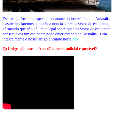
Este artigo foca um aspecto importante do intercâmbio na Austrália
e assim iniciaremos com a boa notícia sobre os vistos de estudante,
afirmando que não há limite legal sobre quantos vistos de estudante
consecutivos um estudante pode obter estando na Austrália.. Leia
integralmente o nosso artigo clicando neste
link
.
Q) Imigração para a Austrália como policial é possível?