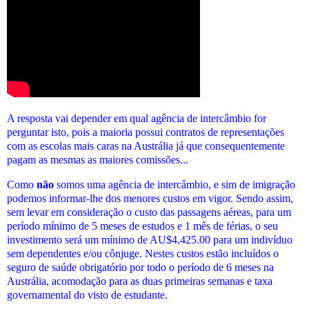
A resposta vai depender em qual agência de intercâmbio for
perguntar isto, pois a maioria possui contratos de representações
com as escolas mais caras na Austrália já que consequentemente
pagam as mesmas as maiores comissões...
Como
não
somos uma agência de intercâmbio, e sim de imigração
podemos informar-lhe dos menores custos em vigor. Sendo assim,
sem levar em consideração o custo das passagens aéreas, para um
período mínimo de 5 meses de estudos e 1 mês de férias, o seu
investimento será um mínimo de AU$4,425.00 para um indivíduo
sem dependentes e/ou cônjuge. Nestes custos estão incluídos o
seguro de saúde obrigatório por todo o período de 6 meses na
Austrália, acomodação para as duas primeiras semanas e taxa
governamental do visto de estudante.