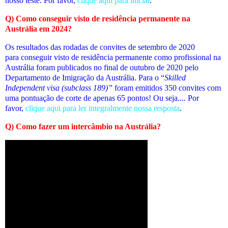
nosso teste. Por favor,
clique aqui para iniciar
.
Q) Como conseguir visto de residência permanente na
Austrália em 2024?
Os resultados das rodadas de convites de setembro de 2020
para conseguir visto de residência permanente como profissional na
Austrália foram publicados no final de outubro de 2020 pelo
Departamento de Imigração da Austrália. Para o “
Skilled
Independent visa (subclass 189)”
foram emitidos 350 convites com
uma pontuação de corte de apenas 65 pontos! Ou seja
.... Por
favor,
clique aqui para ler integralmente nossa resposta
.
Q) Como fazer um intercâmbio na Austrália?