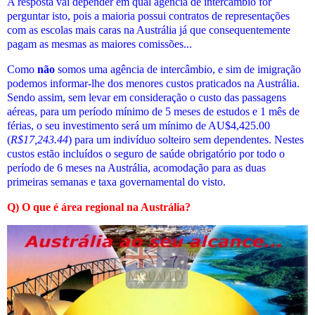
A resposta vai depender em qual agência de intercâmbio for
perguntar isto, pois a maioria possui contratos de representações
com as escolas mais caras na Austrália já que consequentemente
pagam as mesmas as maiores comissões...
Como
não
somos uma agência de intercâmbio, e sim de imigração
podemos informar-lhe dos menores custos praticados
na Austrália
.
Sendo assim, sem levar em consideração o custo das passagens
aéreas, para um período mínimo de 5 meses de estudos e 1 mês de
férias, o seu investimento será um mínimo de AU$4,425.00
(
R$
17,243.44
) para um indivíduo solteiro sem dependentes. Nestes
custos estão incluídos o seguro de saúde obrigatório por todo o
período de 6 meses na Austrália, acomodação para as duas
primeiras semanas e taxa governamental do visto.
Q) O que é área regional na Austrália?