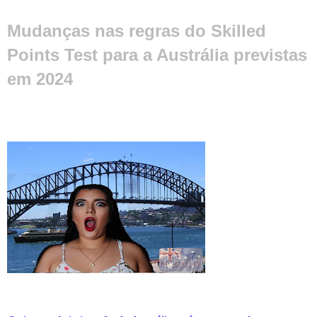
Mudanças nas regras do Skilled
Points Test para a Austrália previstas
em 2024