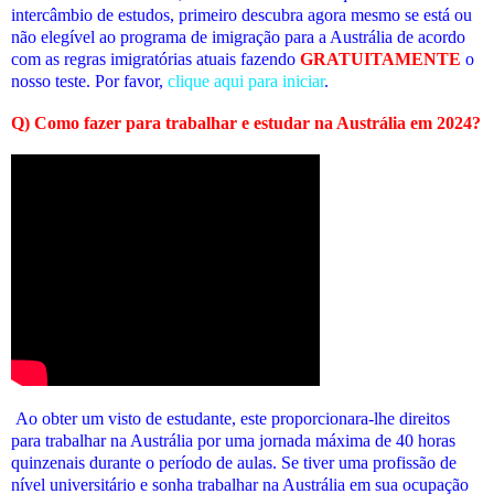
intercâmbio de estudos, primeiro descubra agora mesmo se está ou
não elegível ao programa de imigração para a Austrália de acordo
com as regras imigratórias atuais fazendo
GRATUITAMENTE
o
nosso teste. Por favor,
clique aqui para iniciar
.
Q) Como fazer para trabalhar e estudar na Austrália em 2024?
Ao obter um visto de estudante, este proporcionara-lhe direitos
para trabalhar na Austrália por uma jornada máxima de 40 horas
quinzenais durante o período de aulas. Se tiver uma profissão de
nível universitário e sonha trabalhar na Austrália em sua ocupação