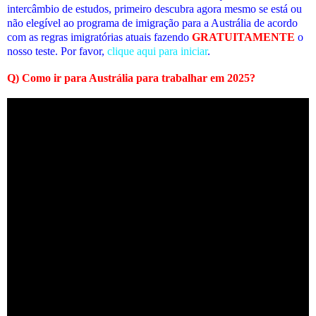
intercâmbio de estudos, primeiro descubra agora mesmo se está ou
não elegível ao programa de imigração para a Austrália de acordo
com as regras imigratórias atuais fazendo
GRATUITAMENTE
o
nosso teste. Por favor,
clique aqui para iniciar
.
Q)
Como ir para Austrália para trabalhar em 2025
?