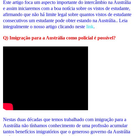
Este artigo foca um aspecto importante do intercâmbio na Austrália
e assim iniciaremos com a boa notícia sobre os vistos de estudante,
afirmando que não há limite legal sobre quantos vistos de estudante
consecutivos um estudante pode obter estando na Austrália.. Leia
integralmente o nosso artigo clicando neste
link
.
Q) Imigração para a Austrália como policial é possível?
Nestas duas décadas que temos trabalhado com imigração para a
Austrália não tínhamos conhecimento de uma profissão acumular
tantos benefícios imigratórios que o generoso governo da Austrália