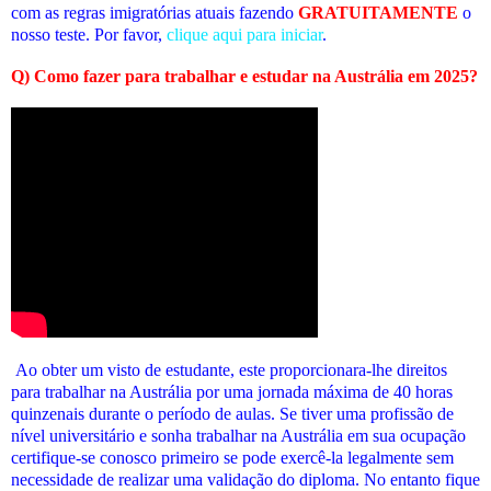
com as regras imigratórias atuais fazendo
GRATUITAMENTE
o
nosso teste. Por favor,
clique aqui para iniciar
.
Q) Como fazer para trabalhar e estudar na Austrália em 2025?
Ao obter um visto de estudante, este proporcionara-lhe direitos
para trabalhar na Austrália por uma jornada máxima de 40 horas
quinzenais durante o período de aulas. Se tiver uma profissão de
nível universitário e sonha trabalhar na Austrália em sua ocupação
certifique-se conosco primeiro se pode exercê-la legalmente sem
necessidade de realizar uma validação do diploma. No entanto fique