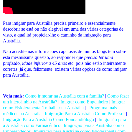
Para imigrar para Austrália precisa primeiro e essencialmente
descobrir se está ou não elegível em uma das várias categorias de
visto, a qual irá propiciar-lhe o caminho da imigração para
Austrália.
Não acredite nas informações capciosas de muitos blogs tem sobre
esta mesmíssima questão, ao responder que
precisa ter uma
profissão, idade inferior a 45 anos
etc. pois não estão inteiramente
corretas, já que, felizmente, existem várias opções de como imigrar
para Austrália.
Veja mais:
Como ir morar na Austrália com a família?
|
Como fazer
um intercâmbio na Austrália?
|
Imigrar como Engenheiro
|
Imigrar
como Fisioterapeuta
|
Trabalhar na Austrália
|
Programa mais
médicos na Austrália
|
Imigração Para a Austrália Como Professor
|
Imigração Para a Austrália Como Fonoaudiólogo
|
Imigração para
a Austrália como Farmacêutico
|
Imigração para a Austrália como
Empreendedor
|
Imigração para Austrália como fisioterapeuta com