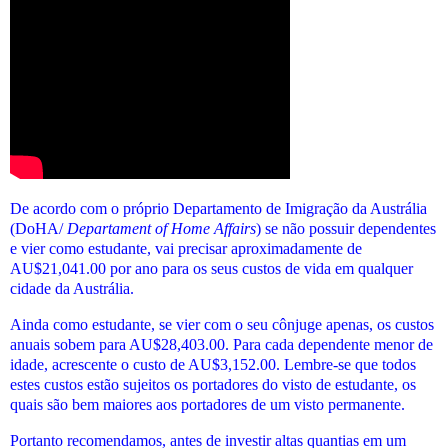
De acordo com o próprio Departamento de Imigração da Austrália
(DoHA/
Departament of Home Affairs
) se não possuir dependentes
e vier como estudante, vai precisar aproximadamente de
AU$21,041.00 por ano para os seus custos de vida em qualquer
cidade da Austrália.
Ainda como estudante, se vier com o seu cônjuge apenas, os custos
anuais sobem para AU$28,403.00. Para cada dependente menor de
idade, acrescente o custo de AU$3,152.00.
Lembre-se que todos
estes custos estão sujeitos os portadores do visto de estudante, os
quais são bem maiores aos portadores de um visto permanente.
Portanto recomendamos, antes de investir altas quantias em um