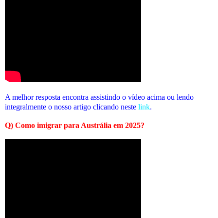
A melhor resposta encontra assistindo o vídeo acima ou lendo
integralmente o nosso artigo clicando neste
link
.
Q) Como imigrar para Austrália em 2025?