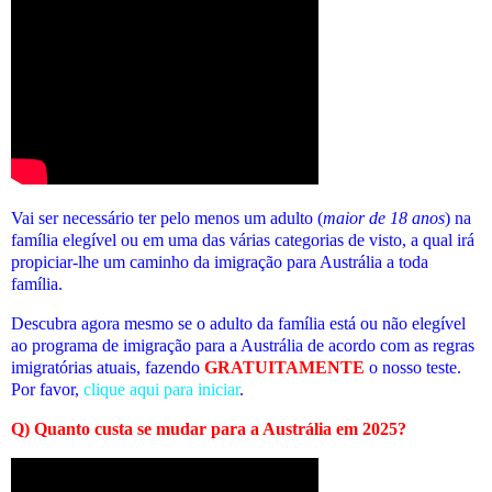
Vai ser necessário ter pelo menos um adulto (
maior de 18 anos
) na
família elegível ou em uma das várias categorias de visto, a qual irá
propiciar-lhe um caminho da imigração para Austrália a toda
família.
Descubra agora mesmo se o adulto da família está ou não elegível
ao programa de imigração para a Austrália de acordo com as regras
imigratórias atuais
, fazendo
GRATUITAMENTE
o nosso teste.
Por favor,
clique aqui para iniciar
.
Q) Quanto custa se mudar para a Austrália em 2025?