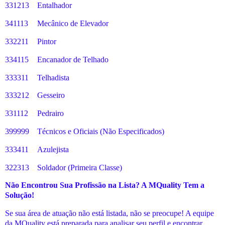
331213
Entalhador
341113
Mecânico de Elevador
332211
Pintor
334115
Encanador de Telhado
333311
Telhadista
333212
Gesseiro
331112
Pedrairo
399999
Técnicos e Oficiais (Não Especificados)
333411
Azulejista
322313
Soldador (Primeira Classe)
Não Encontrou Sua Profissão na Lista? A MQuality Tem a
Solução!
Se sua área de atuação não está listada, não se preocupe! A equipe
da MQuality está preparada para analisar seu perfil e encontrar