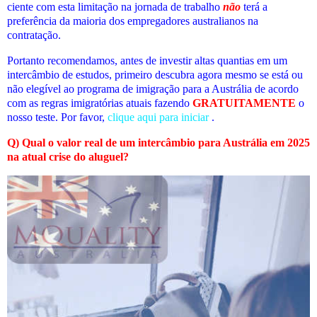
ciente com esta limitação na jornada de trabalho
não
terá a
preferência da maioria dos empregadores australianos na
contratação.
Portanto recomendamos, antes de investir altas quantias em um
intercâmbio de estudos, primeiro descubra agora mesmo se está ou
não elegível ao programa de imigração para a Austrália de acordo
com as regras imigratórias atuais fazendo
GRATUITAMENTE
o
nosso teste. Por favor,
clique aqui para iniciar
.
Q) Qual o valor real de um intercâmbio para Austrália em 2025
na atual crise do aluguel?