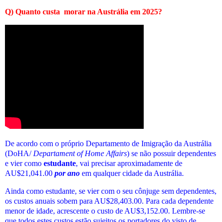
Q)
Quanto custa
morar na Austrália em 2025
?
De acordo com o próprio Departamento de Imigração da Austrália
(DoHA/
Departament of Home Affairs
) se não possuir dependentes
e vier como
estudante
, vai precisar aproximadamente de
AU$21,041.00
por ano
em qualquer cidade da Austrália.
Ainda como estudante, se vier com o seu cônjuge sem dependentes,
os custos anuais sobem para AU$28,403.00. Para cada dependente
menor de idade, acrescente o custo de AU$3,152.00. Lembre-se
que todos estes custos estão sujeitos os portadores do visto de