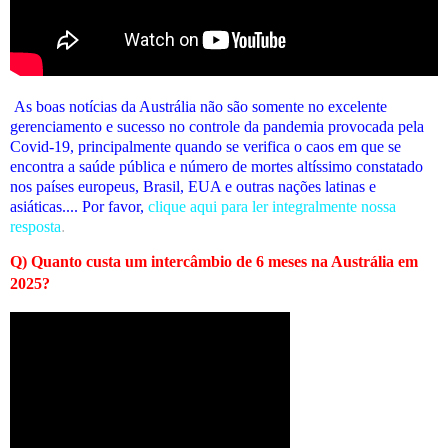
As boas notícias da Austrália não são somente no excelente
gerenciamento e sucesso no controle da pandemia provocada pela
Covid-19, principalmente quando se verifica o caos em que se
encontra a saúde pública e número de mortes altíssimo constatado
nos países europeus, Brasil, EUA e outras nações latinas e
asiáticas.... Por favor,
clique aqui para ler integralmente nossa
resposta
.
Q) Quanto custa um intercâmbio de 6 meses na Austrália em
2025?