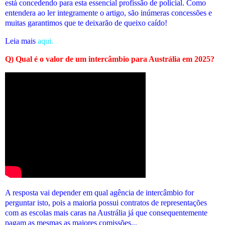
está concedendo para esta essencial profissão de policial. Como
entendera ao ler integramente o artigo, são inúmeras concessões e
muitas garantimos que te deixarão de queixo caído!
Leia mais
aqui.
Q) Qual é o valor de um intercâmbio para Austrália em 2025?
A resposta vai depender em qual agência de intercâmbio for
perguntar isto, pois a maioria possui contratos de representações
com as escolas mais caras na Austrália já que consequentemente
pagam as mesmas as maiores comissões...