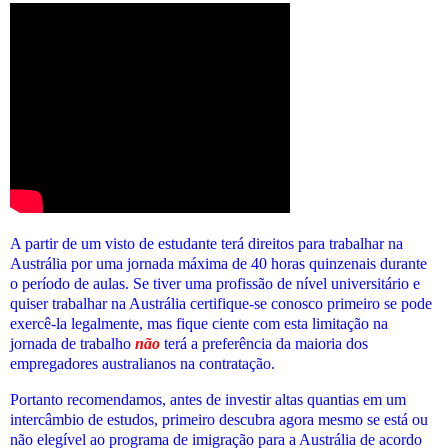
A partir de um visto de estudante terá direitos para trabalhar na
Austrália por uma jornada máxima de 40 horas quinzenais durante
o período de aulas. Se tiver uma profissão de nível universitário e
quiser trabalhar na Austrália certifique-se conosco primeiro se pode
exercê-la legalmente, mas fique ciente com esta limitação na
jornada de trabalho
não
terá a preferência da maioria dos
empregadores australianos na contratação.
Portanto recomendamos, antes de investir altas quantias em um
intercâmbio de estudos, primeiro descubra agora mesmo se está ou
não elegível ao programa de imigração para a Austrália de acordo