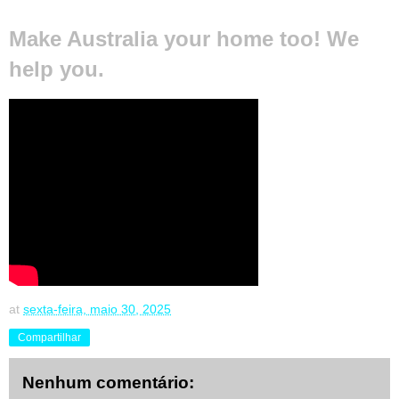
Make Australia your home too! We
help you.
at
sexta-feira, maio 30, 2025
Compartilhar
Nenhum comentário: