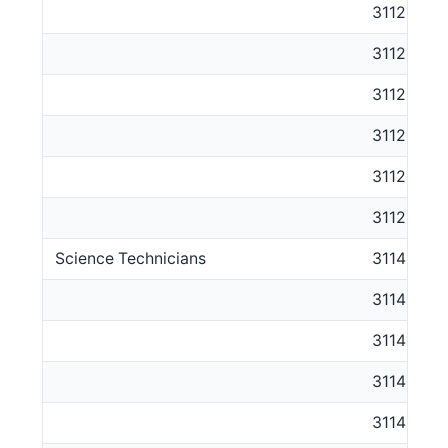
311212
311213
311214
311215
311216
311299
Science Technicians
3114
311411
311412
311413
311499