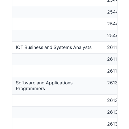
254423
254424
254425
254499
ICT Business and Systems Analysts
2611
261111
261112
Software and Applications
2613
Programmers
261311
261312
261313