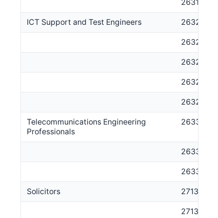
263113
ICT Support and Test Engineers
2632
263211
263212
263213
263299
Telecommunications Engineering
2633
Professionals
263311
263312
Solicitors
2713
271311