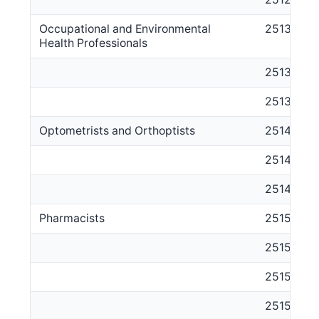
Occupational and Environmental
2513
Health Professionals
251311
251312
Optometrists and Orthoptists
2514
251411
251412
Pharmacists
2515
251511
251512
251513