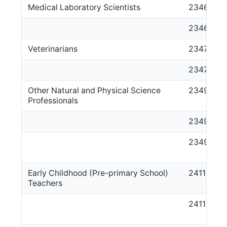
Medical Laboratory Scientists
2346
234611
Veterinarians
2347
234711
Other Natural and Physical Science
2349
Professionals
234914
234999
Early Childhood (Pre-primary School)
2411
Teachers
241111