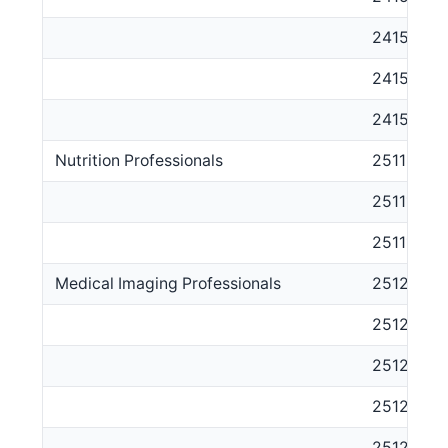
241512
241513
241599
Nutrition Professionals
2511
251111
251112
Medical Imaging Professionals
2512
251211
251212
251213
251214