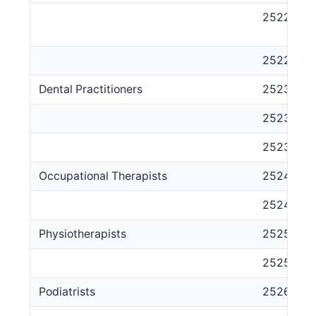
252214
252299
Dental Practitioners
2523
252311
252312
Occupational Therapists
2524
252411
Physiotherapists
2525
252511
Podiatrists
2526