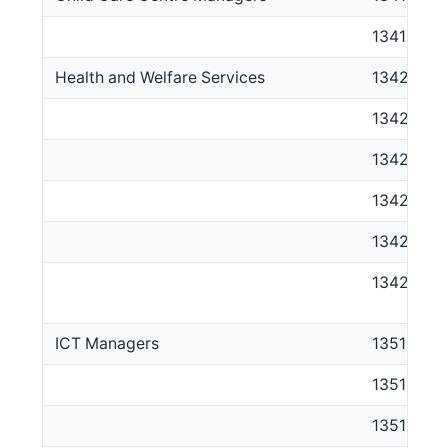
134111
Health and Welfare Services
1342
134211
134212
134213
134214
134299
ICT Managers
1351
135112
135199