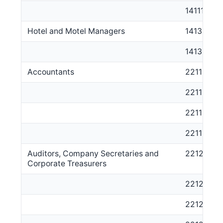
141111
Hotel and Motel Managers
1413
141311
Accountants
2211
221111
221112
221113
Auditors, Company Secretaries and
2212
Corporate Treasurers
221211
221213