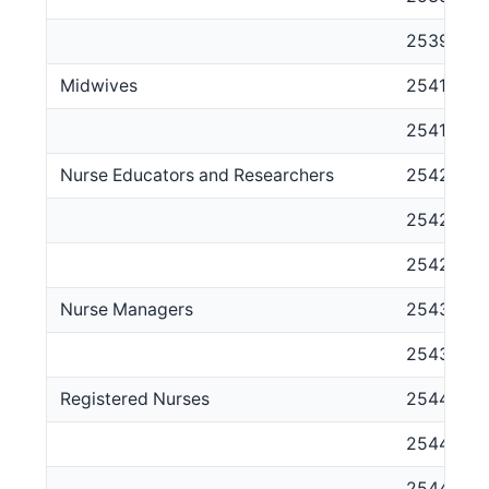
253999
Midwives
2541
254111
Nurse Educators and Researchers
2542
254211
254212
Nurse Managers
2543
254311
Registered Nurses
2544
254411
254412