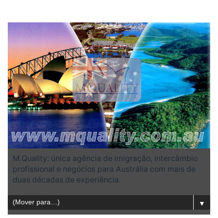
M.Quality: única agência de imigração, intercâmbio
profissional e negócios para Austrália com mais de
duas décadas de experiência.
▼