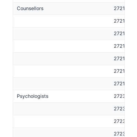
Counsellors
2721
272111
272112
272113
272114
272115
272199
Psychologists
2723
272311
272312
272313