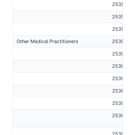
253517
253518
253521
Other Medical Practitioners
2539
253911
253912
253913
253914
253915
253917
253918