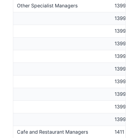
Other Specialist Managers
1399
139911
139912
139913
139914
139915
139913
139914
139915
139999
Cafe and Restaurant Managers
1411