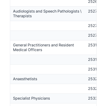
252611
Audiologists and Speech Pathologists \
2527
Therapists
252711
252712
General Practitioners and Resident
2531
Medical Officers
253111
253112
Anaesthetists
2532
253211
Specialist Physicians
2533