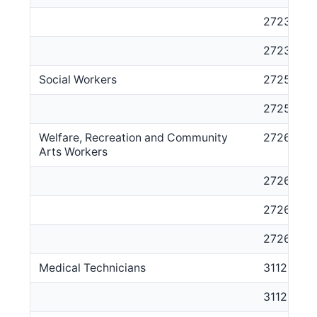
272314
272399
Social Workers
2725
272511
Welfare, Recreation and Community
2726
Arts Workers
272611
272612
272613
Medical Technicians
3112
311211