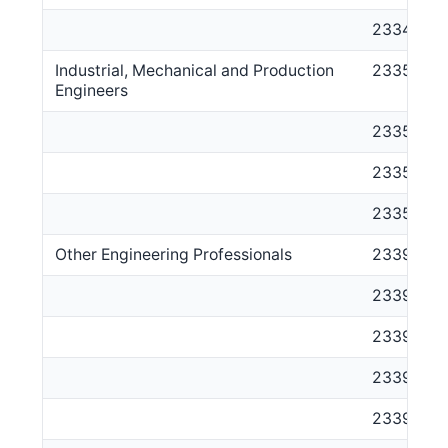
233411
Industrial, Mechanical and Production
2335
Engineers
233511
233512
233513
Other Engineering Professionals
2339
233911
233912
233913
233914