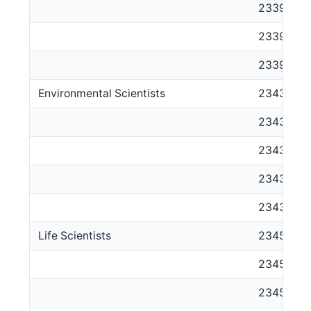
233915
233916
233999
Environmental Scientists
2343
234311
234312
234313
234399
Life Scientists
2345
234511
234599