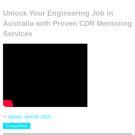
Unlock Your Engineering Job in
Australia with Proven CDR Mentoring
Services
at
sábado, abril 04, 2026
Compartilhar