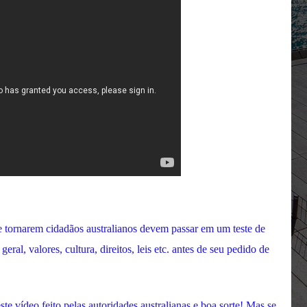
 tornarem cidadãos australianos devem passar em um teste de
ral, valores, cultura, direitos, leis etc. antes de seu pedido de
este vídeo feito pelas autoridades australianas e boa sorte! Mas se