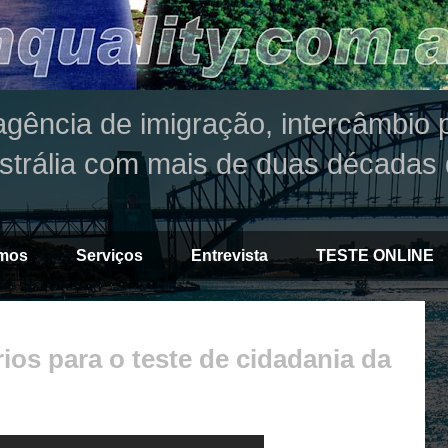
agência de imigração, intercâmbio p
strália com mais de duas décadas 
mos
Serviços
Entrevista
TESTE ONLINE
ios para o teste de cidadania da