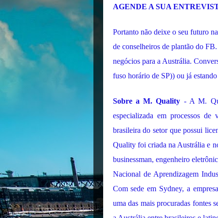
AGENDE A SUA ENTREVIS
Portanto não deixe o seu futuro 
de conselheiros de plantão do FB.
negócios para a Austrália. Conve
fuso horário de SP)) ou já estando
Sobre a M. Quality
- A M. Qua
especializada em processos de 
brasileira do setor que possui li
Quality foi criada na Austrália 
businessman, engenheiro eletrônic
Nacional de Aprendizagem Indust
Com sede em Sydney, a empresa p
uma das mais procuradas fontes s
a Austrália entre brasileiros e latin