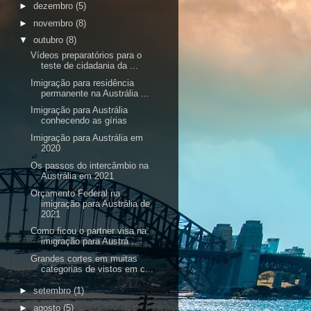
►
dezembro
(5)
►
novembro
(8)
▼
outubro
(8)
Vídeos preparatórios para o
teste de cidadania da ...
Imigração para residência
permanente na Austrália ...
Imigração para Austrália
conhecendo as gírias
Imigração para Austrália em
2020
Os passos do intercâmbio na
Austrália em 2021
Orçamento Federal na
imigração para Austrália de
2021
Como ficou o partner visa na
imigração para Austrá...
Grandes cortes em muitas
categorias de vistos em c...
►
setembro
(1)
►
agosto
(5)