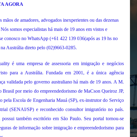
TA AGORA
nas mãos de amadores, advogados inexperientes ou das dezenas
 Nós somos especialistas há mais de 19 anos em vistos e
rse conosco no WhatsApp (+61 422 139 036(após as 19 hs no
 na Austrália direto pelo (02)9663-0285.
lity é uma empresa de assessoria em imigração e negócios
visto para a Austrália. Fundada em 2001, é a única agência
cença validada pelo governo australiano há mais de 19 anos. A M.
e no Brasil por meio do empreendedorismo de MaCson Queiroz JP,
o pela Escola de Engenharia Mauá (SP), ex-instrutor do Serviço
rial (SENAI/SP) e reconhecido consultor imigratório no país.
ossui também escritório em São Paulo. Seu portal tornou-se
eguras de informação sobre imigração e empreendedorismo para
os.