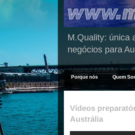
M.Quality: única 
negócios para Au
Porque nós
Quem So
Vídeos preparatór
Austrália