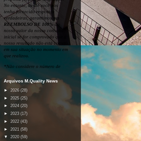
Arquivos M.Quality News
►
2026
(28)
►
2025
(25)
►
2024
(20)
►
2023
(17)
►
2022
(43)
►
2021
(58)
▼
2020
(59)