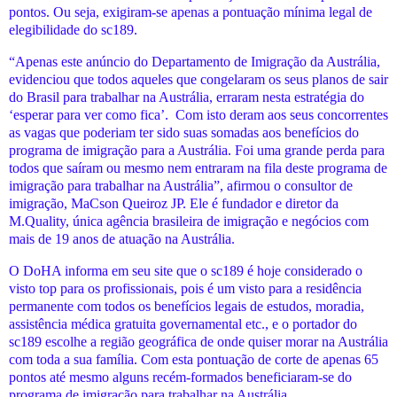
pontos. Ou seja, exigiram-se apenas a pontuação mínima legal de
elegibilidade do sc189.
“Apenas este anúncio do Departamento de Imigração da Austrália,
evidenciou que todos aqueles que congelaram os seus planos de sair
do Brasil para trabalhar na Austrália, erraram nesta estratégia do
‘esperar para ver como fica’. Com isto deram aos seus concorrentes
as vagas que poderiam ter sido suas somadas aos benefícios do
programa de imigração para a Austrália. Foi uma grande perda para
todos que saíram ou mesmo nem entraram na fila deste programa de
imigração para trabalhar na Austrália”, afirmou o consultor de
imigração, MaCson Queiroz JP. Ele é fundador e diretor da
M.Quality, única agência brasileira de imigração e negócios com
mais de 19 anos de atuação na Austrália.
O DoHA informa em seu site que o sc189 é hoje considerado o
visto top para os profissionais, pois é um visto para a residência
permanente com todos os benefícios legais de estudos, moradia,
assistência médica gratuita governamental etc., e o portador do
sc189 escolhe a região geográfica de onde quiser morar na Austrália
com toda a sua família. Com esta pontuação de corte de apenas 65
pontos até mesmo alguns recém-formados beneficiaram-se do
programa de imigração para trabalhar na Austrália.