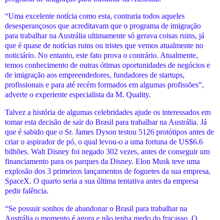
“Uma excelente notícia como esta, contraria todos aqueles
desesperançosos que acreditavam que o programa de imigração
para trabalhar na Austrália ultimamente só gerava coisas ruins, já
que é quase de notícias ruins ou tristes que vemos atualmente no
noticiário. No entanto, este fato prova o contrário. Atualmente,
temos conhecimento de outras ótimas oportunidades de negócios e
de imigração aos empreendedores, fundadores de startups,
profissionais e para até recém formados em algumas profissões”,
adverte o experiente especialista da M. Quality.
Talvez a história de algumas celebridades ajude os interessados em
tomar esta decisão de sair do Brasil para trabalhar na Austrália. Já
que é sabido que o Sr. James Dyson testou 5126 protótipos antes de
criar o aspirador de pó, o qual levou-o a uma fortuna de US$6.6
bilhões. Walt Disney foi negado 302 vezes, antes de conseguir um
financiamento para os parques da Disney. Elon Musk teve uma
explosão dos 3 primeiros lançamentos de foguetes da sua empresa,
SpaceX. O quarto seria a sua última tentativa antes da empresa
pedir falência.
“Se possuir sonhos de abandonar o Brasil para trabalhar na
Austrália o momento é agora e não tenha medo do fracasso. O