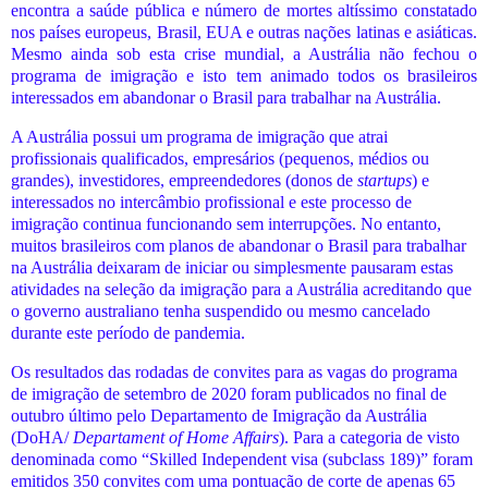
encontra a saúde pública e número de mortes altíssimo constatado
nos países europeus, Brasil, EUA e outras nações latinas e asiáticas.
Mesmo ainda sob esta crise mundial, a Austrália não fechou o
programa de imigração e isto tem animado todos os brasileiros
interessados em abandonar o Brasil para trabalhar na Austrália.
A Austrália possui um programa de imigração que atrai
profissionais qualificados, empresários (pequenos, médios ou
grandes), investidores, empreendedores (donos de
startups
) e
interessados no intercâmbio profissional e este processo de
imigração continua funcionando sem interrupções. No entanto,
muitos brasileiros com planos de abandonar o Brasil para trabalhar
na Austrália deixaram de iniciar ou simplesmente pausaram estas
atividades na seleção da imigração para a Austrália acreditando que
o governo australiano tenha suspendido ou mesmo cancelado
durante este período de pandemia.
Os resultados das rodadas de convites para as vagas do programa
de imigração de setembro de 2020 foram publicados no final de
outubro último pelo Departamento de Imigração da Austrália
(DoHA/
Departament of Home Affairs
). Para a categoria de visto
denominada como “Skilled Independent visa (subclass 189)” foram
emitidos 350 convites com uma pontuação de corte de apenas 65