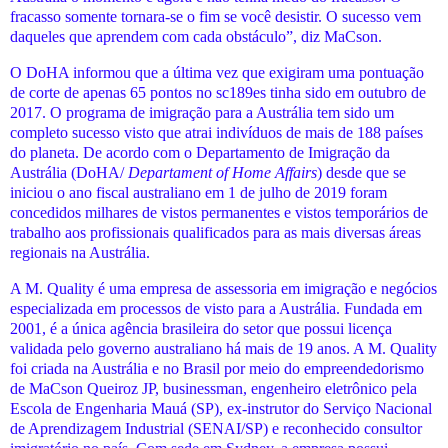
fracasso somente tornara-se o fim se você desistir. O sucesso vem
daqueles que aprendem com cada obstáculo”, diz MaCson.
O DoHA informou que a última vez que exigiram uma pontuação
de corte de apenas 65 pontos no sc189es tinha sido em outubro de
2017. O programa de imigração para a Austrália tem sido um
completo sucesso visto que atrai indivíduos de mais de 188 países
do planeta. De acordo com o Departamento de Imigração da
Austrália (DoHA/
Departament of Home Affairs
) desde que se
iniciou o ano fiscal australiano em 1 de julho de 2019 foram
concedidos milhares de vistos permanentes e vistos temporários de
trabalho aos profissionais qualificados para as mais diversas áreas
regionais na Austrália.
A M. Quality é uma empresa de assessoria em imigração e negócios
especializada em processos de visto para a Austrália. Fundada em
2001, é a única agência brasileira do setor que possui licença
validada pelo governo australiano há mais de 19 anos. A M. Quality
foi criada na Austrália e no Brasil por meio do empreendedorismo
de MaCson Queiroz JP, businessman, engenheiro eletrônico pela
Escola de Engenharia Mauá (SP), ex-instrutor do Serviço Nacional
de Aprendizagem Industrial (SENAI/SP) e reconhecido consultor