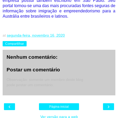
empresa possui também escritório em São Paulo. Seu
portal tornou-se uma das mais procuradas fontes seguras de
informação sobre imigração e empreendedorismo para a
Austrália entre brasileiros e latinos.
at
segunda-feira, novembro 16, 2020
Compartilhar
Nenhum comentário:
Postar um comentário
Observação: somente um membro deste blog
pode postar um comentário.
‹
›
Página inicial
Ver versão para a web